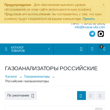
×
Предупреждение
Для обеспечения высокого уровня
8 (800) 700-19-50
обслуживания на этом сайте используются куки (cookies).
8 (495) 255-77-08
Продолжая его использование, вы соглашаетесь с тем, что куки
8 (347) 225-00-52
(cookies) будут сохраняться на вашем компьютере:
Принять
8 (986) 963-95-80
Пн-пт: 7.00-16.00 (Мск)
info@kvazar-ufa.com
0
КАТАЛОГ
ТОВАРОВ
ГАЗОАНАЛИЗАТОРЫ РОССИЙСКИЕ
Каталог
Газоанализаторы
Российские газоанализаторы
По умолчанию
05533