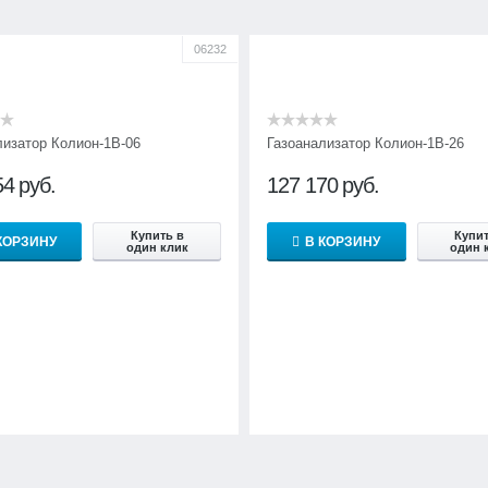
06232
лизатор Колион-1В-06
Газоанализатор Колион-1В-26
54
руб.
127 170
руб.
Купить в
Купит
КОРЗИНУ
В КОРЗИНУ
один клик
один 