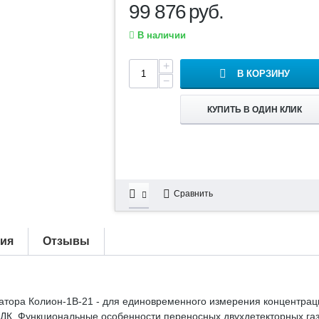
99 876
руб.
В наличии
+
В КОРЗИНУ
−
КУПИТЬ В ОДИН КЛИК
Сравнить
тия
Отзывы
атора Колион-1В-21 - для единовременного измерения концентрац
ПДК. Функциональные особенности переносных двухдетекторных га