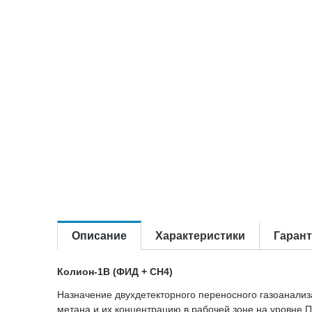
Описание
Характеристики
Гаран
Колион-1В (ФИД + CH4)
Назначение двухдетекторного переносного газоанализ
метана и их концентрацию в рабочей зоне на уровне 