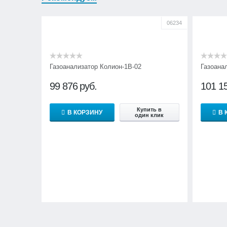
06234
Газоанализатор Колион-1В-02
Газоана
99 876
руб.
101 1
Купить в
В КОРЗИНУ
В 
один клик