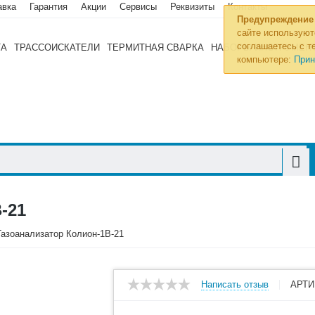
авка
Гарантия
Акции
Сервисы
Реквизиты
Контакты
Предупреждение
сайте используют
соглашаетесь с те
ТА
ТРАССОИСКАТЕЛИ
ТЕРМИТНАЯ СВАРКА
НАБОРЫ ИНСТРУМЕН
компьютере:
Прин
-21
Газоанализатор Колион-1В-21
Написать отзыв
АРТИ