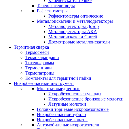
Кабелеискатели Fluke
Течеискатели воды
Рефлектометры
Рефлектометры оптические
Металлоискатели и металлодетекторы
Металлодетекторы Дозор
Металлодетекторы АКА
Металлоискатели Garrett
Досмотровые металлоискатели
Термитная сварка
Термосмеси
Термокарандаши
Тигель-формы
Термоспички
Термопатроны
Комплекты для термитной пайки
Искробезопасный инструмент
Молотки омедненные
Искробезопасные кувалды
Искробезопасные бронзовые молотки
Латунные молотки
Головки торцевые искробезопасные
Искробезопасное зубило
Искробезопасные лопаты
Автомобильные искрогасители