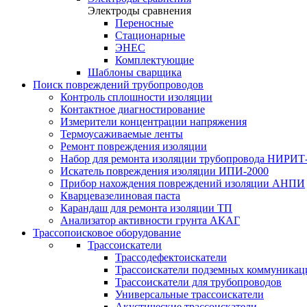
Электроды сравнения
Переносные
Стационарные
ЭНЕС
Комплектующие
Шаблоны сварщика
Поиск повреждений трубопроводов
Контроль сплошности изоляции
Контактное диагностирование
Измерители концентрации напряжения
Термоусаживаемые ленты
Ремонт повреждения изоляции
Набор для ремонта изоляции трубопровода НИРИТ
Искатель повреждения изоляции ИПИ-2000
Прибор нахождения повреждений изоляции АНПИ
Кварцевазелиновая паста
Карандаш для ремонта изоляции ТП
Анализатор активности грунта АКАГ
Трассопоисковое оборудование
Трассоискатели
Трассодефектоискатели
Трассоискатели подземных коммуникац
Трассоискатели для трубопроводов
Универсальные трассоискатели
Акустические трассоискатели