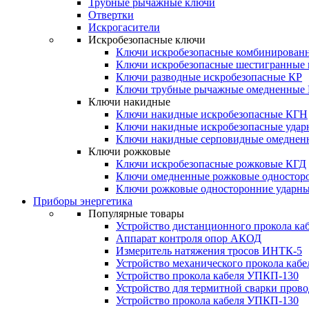
Трубные рычажные ключи
Отвертки
Искрогасители
Искробезопасные ключи
Ключи искробезопасные комбинирован
Ключи искробезопасные шестигранные
Ключи разводные искробезопасные КР
Ключи трубные рычажные омедненные
Ключи накидные
Ключи накидные искробезопасные КГН
Ключи накидные искробезопасные уда
Ключи накидные серповидные омеднен
Ключи рожковые
Ключи искробезопасные рожковые КГД
Ключи омедненные рожковые одностор
Ключи рожковые односторонние ударн
Приборы энергетика
Популярные товары
Устройство дистанционного прокола к
Аппарат контроля опор АКОД
Измеритель натяжения тросов ИНТК-5
Устройство механического прокола ка
Устройство прокола кабеля УПКП-130
Устройство для термитной сварки пров
Устройство прокола кабеля УПКП-130