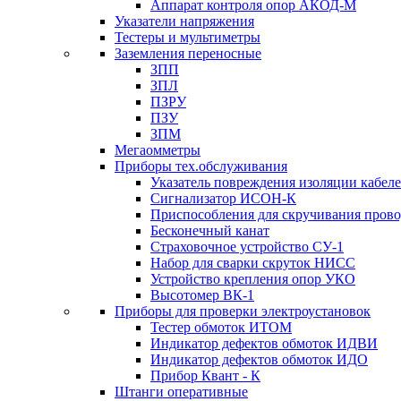
Аппарат контроля опор АКОД-М
Указатели напряжения
Тестеры и мультиметры
Заземления переносные
ЗПП
ЗПЛ
ПЗРУ
ПЗУ
ЗПМ
Мегаомметры
Приборы тех.обслуживания
Указатель повреждения изоляции кабе
Сигнализатор ИСОН-К
Приспособления для скручивания пров
Бесконечный канат
Страховочное устройство СУ-1
Набор для сварки скруток НИСС
Устройство крепления опор УКО
Высотомер ВК-1
Приборы для проверки электроустановок
Тестер обмоток ИТОМ
Индикатор дефектов обмоток ИДВИ
Индикатор дефектов обмоток ИДО
Прибор Квант - К
Штанги оперативные