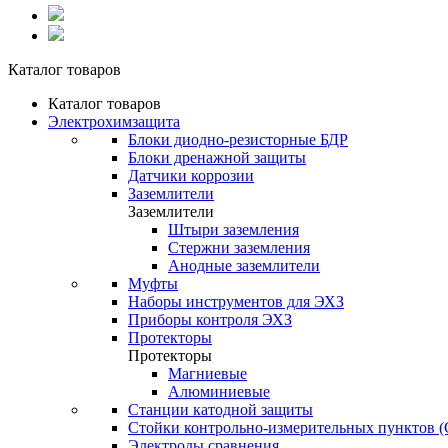
Каталог товаров
Каталог товаров
Электрохимзащита
Блоки диодно-резисторные БДР
Блоки дренажной защиты
Датчики коррозии
Заземлители
Заземлители
Штыри заземления
Стержни заземления
Анодные заземлители
Муфты
Наборы инструментов для ЭХЗ
Приборы контроля ЭХЗ
Протекторы
Протекторы
Магниевые
Алюминиевые
Станции катодной защиты
Стойки контрольно-измерительных пунктов 
Электроды сравнения