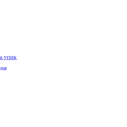
лей УПИК
одов