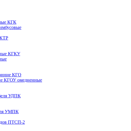
ные КГК
 имбусовые
 КТР
рные КГКУ
ные
онние КГО
ые КГОУ омедненные
абеля УДПК
беля УМПК
одов ПТСП-2