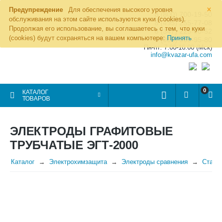
×
Предупреждение
Для обеспечения высокого уровня
8 (800) 700-19-50
обслуживания на этом сайте используются куки (cookies).
8 (495) 255-77-08
Продолжая его использование, вы соглашаетесь с тем, что куки
8 (347) 225-00-52
(cookies) будут сохраняться на вашем компьютере:
Принять
8 (986) 963-95-80
Пн-пт: 7.00-16.00 (Мск)
info@kvazar-ufa.com
0
КАТАЛОГ
ТОВАРОВ
ЭЛЕКТРОДЫ ГРАФИТОВЫЕ
ТРУБЧАТЫЕ ЭГТ-2000
Каталог
Электрохимзащита
Электроды сравнения
Стаци