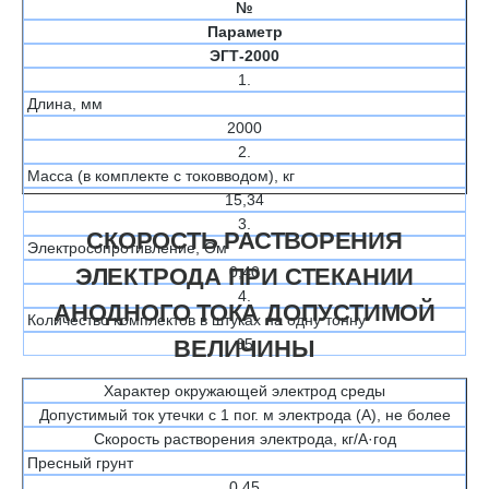
№
Параметр
ЭГТ-2000
1.
Длина, мм
2000
2.
Масса (в комплекте с токовводом), кг
15,34
3.
СКОРОСТЬ РАСТВОРЕНИЯ
Электросопротивление, Ом
ЭЛЕКТРОДА ПРИ СТЕКАНИИ
0,40
4.
АНОДНОГО ТОКА ДОПУСТИМОЙ
Количество комплектов в штуках на одну тонну
ВЕЛИЧИНЫ
65
Характер окружающей электрод среды
Допустимый ток утечки с 1 пог. м электрода (А), не более
Скорость растворения электрода, кг/А·год
Пресный грунт
0,45