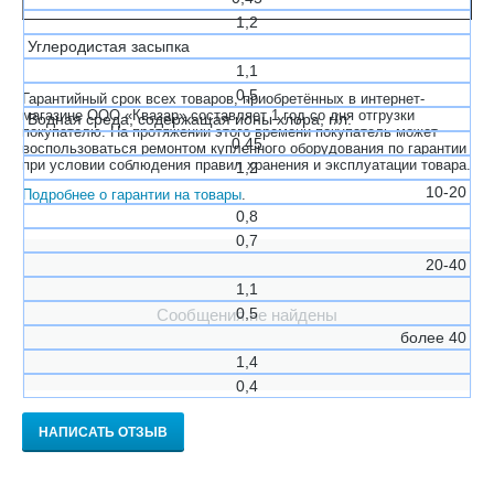
1,2
Углеродистая засыпка
1,1
0,5
Гарантийный срок всех товаров, приобретённых в интернет-
магазине ООО «Квазар» составляет 1 год со дня отгрузки
Водная среда, содержащая ионы хлора, г/л:
покупателю. На протяжении этого времени покупатель может
0,45
воспользоваться ремонтом купленного оборудования по гарантии
при условии соблюдения правил хранения и эксплуатации товара.
1,2
10-20
Подробнее о гарантии на товары
.
0,8
0,7
20-40
1,1
0,5
Сообщения не найдены
более 40
1,4
0,4
НАПИСАТЬ ОТЗЫВ