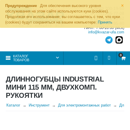
×
Предупреждение
Для обеспечения высокого уровня
8 (800) 700-19-50
обслуживания на этом сайте используются куки (cookies).
8 (495) 255-77-08
Продолжая его использование, вы соглашаетесь с тем, что куки
8 (347) 225-00-52
(cookies) будут сохраняться на вашем компьютере:
Принять
8 (986) 963-95-80
Пн-пт: 7.00-16.00 (Мск)
info@kvazar-ufa.com
0
КАТАЛОГ
ТОВАРОВ
ДЛИННОГУБЦЫ INDUSTRIAL
МИНИ 115 ММ, ДВУХКОМП.
РУКОЯТКИ
Каталог
Инструмент
Для электромонтажных работ
Длинн