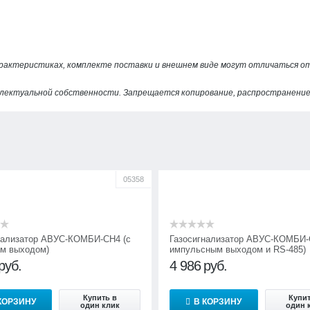
арактеристиках, комплекте поставки и внешнем виде могут отличаться 
лектуальной собственности. Запрещается копирование, распространение 
05358
нализатор АВУС-КОМБИ-СН4 (с
Газосигнализатор АВУС-КОМБИ-
м выходом)
импульсным выходом и RS-485)
руб.
4 986
руб.
Купить в
Купит
КОРЗИНУ
В КОРЗИНУ
один клик
один 