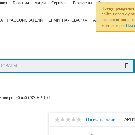
авка
Гарантия
Акции
Сервисы
Реквизиты
Контакты
Предупреждение
сайте используют
соглашаетесь с те
ТА
ТРАССОИСКАТЕЛИ
ТЕРМИТНАЯ СВАРКА
НАБОРЫ ИНСТРУМЕН
компьютере:
Прин
Блок релейный СКЗ-БР-10-Г
Написать отзыв
АРТИ