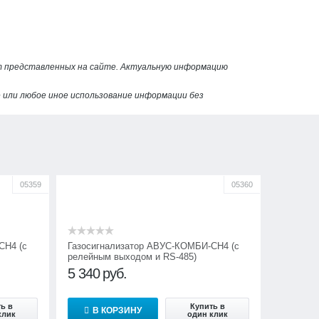
от представленных на сайте. Актуальную информацию
или любое иное использование информации без
05359
05360
СН4 (с
Газосигнализатор АВУС-КОМБИ-СН4 (с
релейным выходом и RS-485)
5 340
руб.
ь в
Купить в
В КОРЗИНУ
клик
один клик