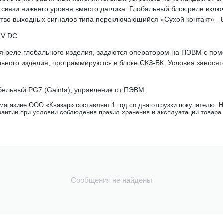
связи нижнего уровня вместо датчика. Глобальный блок реле включ
тво выходных сигналов типа переключающийся «Сухой контакт» - 8
 V DC.
ся реле глобального изделия, задаются оператором на ПЭВМ с по
льного изделия, программируются в блоке СКЗ-БК. Условия занося
бельный PG7 (Gainta), управление от ПЭВМ.
-магазине ООО «Квазар» составляет 1 год со дня отгрузки покупателю. 
рантии при условии соблюдения правил хранения и эксплуатации товара.
Сообщения не найдены