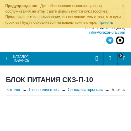
×
Предупреждение
Для обеспечения высокого уровня
8 (800) 700-19-50
обслуживания на этом сайте используются куки (cookies).
8 (495) 255-77-08
Продолжая его использование, вы соглашаетесь с тем, что куки
8 (347) 225-00-52
(cookies) будут сохраняться на вашем компьютере:
Принять
8 (986) 963-95-80
Пн-пт: 7.00-16.00 (Мск)
info@kvazar-ufa.com
0
КАТАЛОГ
ТОВАРОВ
БЛОК ПИТАНИЯ СКЗ-П-10
Каталог
Газоанализаторы
Сигнализаторы газа
Блок пита