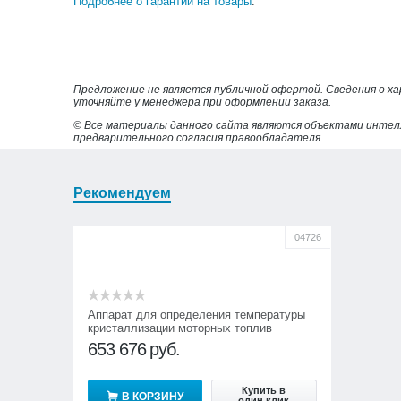
Подробнее о гарантии на товары
.
Предложение не является публичной офертой. Сведения о х
уточняйте у менеджера при оформлении заказа.
© Все материалы данного сайта являются объектами интел
предварительного согласия правообладателя.
Рекомендуем
04726
Аппарат для определения температуры
кристаллизации моторных топлив
АТКмт-04
653 676
руб.
Купить в
В КОРЗИНУ
один клик