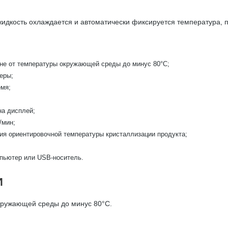
жидкость охлаждается и автоматически фиксируется температура, п
не от температуры окружающей среды до минус 80°С;
еры;
емя;
на дисплей;
/мин;
ия ориентировочной температуры кристаллизации продукта;
мпьютер или USB-носитель.
И
кружающей среды до минус 80°С.