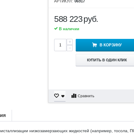
АРТИКУЛ:
06917
588 223
руб.
В наличии
+
В КОРЗИНУ
−
КУПИТЬ В ОДИН КЛИК
Сравнить
тия
ристаллизации низкозамерзающих жидкостей (например, тосола, 