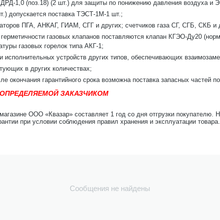
ДРД-1,0 (поз.18) (2 шт.) для защиты по понижению давления воздуха и Э
т.) допускается поставка ТЭСТ-1М-1 шт.;
торов ПГА, АНКАГ, ГИАМ, СГГ и других; счетчиков газа СГ, СГБ, СКБ и д
 герметичности газовых клапанов поставляются клапан КГЭО-Ду20 (норм
атуры газовых горелок типа АКГ-1;
 и исполнительных устройств других типов, обеспечивающих взаимозам
тующих в других количествах;
сле окончания гарантийного срока возможна поставка запасных частей п
, ОПРЕДЕЛЯЕМОЙ ЗАКАЗЧИКОМ
-магазине ООО «Квазар» составляет 1 год со дня отгрузки покупателю. 
рантии при условии соблюдения правил хранения и эксплуатации товара.
Сообщения не найдены