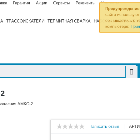
авка
Гарантия
Акции
Сервисы
Реквизиты
Контакты
Предупреждение
сайте используют
соглашаетесь с те
ТА
ТРАССОИСКАТЕЛИ
ТЕРМИТНАЯ СВАРКА
НАБОРЫ ИНСТРУМЕН
компьютере:
Прин
2
равления АМКО-2
Написать отзыв
АРТИ