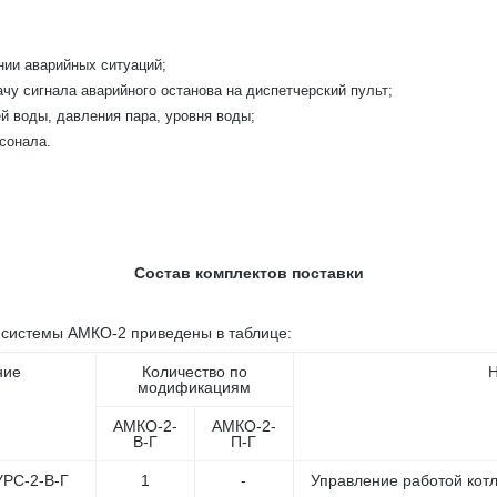
нии аварийных ситуаций;
чу сигнала аварийного останова на диспетчерский пульт;
й воды, давления пара, уровня воды;
рсонала.
Состав комплектов поставки
 системы АМКО-2 приведены в таблице:
ние
Количество по
Н
модификациям
АМКО-2-
АМКО-2-
В-Г
П-Г
УРС-2-В-Г
1
-
Управление работой кот