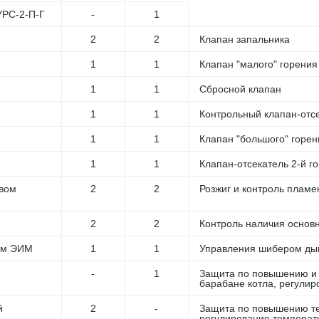
УРС-2-П-Г
-
1
2
2
Клапан запальника
1
1
Клапан "малого" горения
1
1
Сбросной клапан
1
1
Контрольный клапан-отс
1
1
Клапан "большого" горен
1
1
Клапан-отсекатель 2-й г
твом
2
2
Розжиг и контроль пламе
2
2
Контроль наличия основн
зм ЭИМ
1
1
Управления шибером ды
-
1
Защита по повышению и 
барабане котла, регулир
й
2
-
Защита по повышению те
регулирование температу