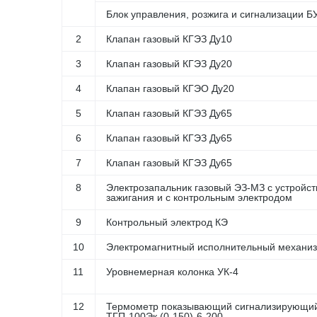
Блок управления, розжига и сигнализации Б
2
Клапан газовый КГЭЗ Ду10
3
Клапан газовый КГЭЗ Ду20
4
Клапан газовый КГЭО Ду20
5
Клапан газовый КГЭЗ Ду65
6
Клапан газовый КГЭЗ Ду65
7
Клапан газовый КГЭЗ Ду65
8
Электрозапальник газовый ЭЗ-МЗ с устройс
зажигания и с контрольным электродом
9
Контрольный электрод КЭ
10
Электромагнитный исполнительный механи
11
Уровнемерная колонка УК-4
12
Термометр показывающий сигнализирующи
ТГП-100Эк (0-150)-6-200