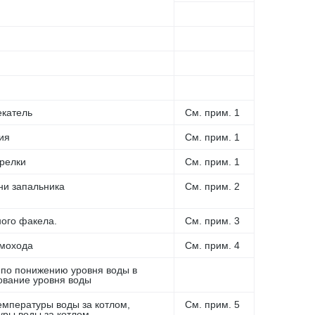
екатель
См. прим. 1
ия
См. прим. 1
орелки
См. прим. 1
ни запальника
См. прим. 2
ого факела.
См. прим. 3
мохода
См. прим. 4
по понижению уровня воды в
ование уровня воды
мпературы воды за котлом,
См. прим. 5
ры воды за котлом.