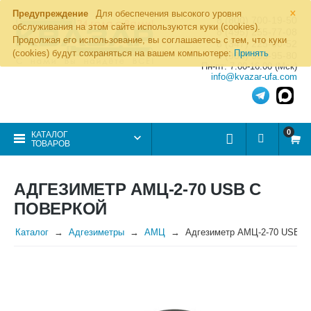
×
Предупреждение
Для обеспечения высокого уровня
8 (800) 700-19-50
обслуживания на этом сайте используются куки (cookies).
8 (495) 255-77-08
Продолжая его использование, вы соглашаетесь с тем, что куки
8 (347) 225-00-52
(cookies) будут сохраняться на вашем компьютере:
Принять
8 (986) 963-95-80
Пн-пт: 7.00-16.00 (Мск)
info@kvazar-ufa.com
0
КАТАЛОГ
ТОВАРОВ
АДГЕЗИМЕТР АМЦ-2-70 USB С
ПОВЕРКОЙ
Каталог
Адгезиметры
АМЦ
Адгезиметр АМЦ-2-70 USB с 