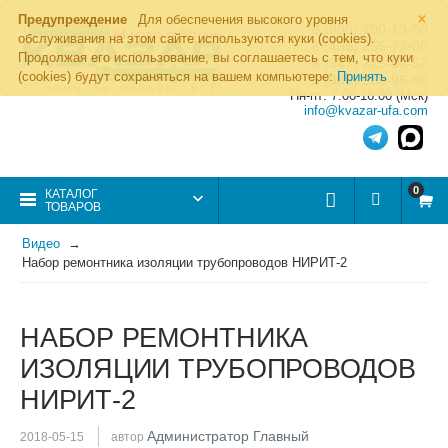
×
Предупреждение
Для обеспечения высокого уровня
8 (800) 700-19-50
обслуживания на этом сайте используются куки (cookies).
8 (495) 255-77-08
Продолжая его использование, вы соглашаетесь с тем, что куки
8 (347) 225-00-52
(cookies) будут сохраняться на вашем компьютере:
Принять
8 (986) 963-95-80
Пн-пт: 7.00-16.00 (Мск)
info@kvazar-ufa.com
0
КАТАЛОГ
ТОВАРОВ
Видео
Набор ремонтника изоляции трубопроводов НИРИТ-2
НАБОР РЕМОНТНИКА
ИЗОЛЯЦИИ ТРУБОПРОВОДОВ
НИРИТ-2
Администратор Главный
2018-05-15
автор