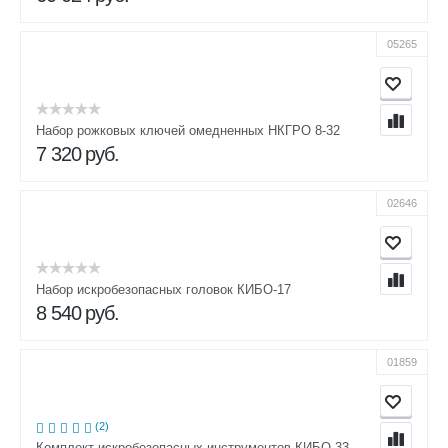
05265
Набор рожковых ключей омедненных НКГРО 8-32
7 320
руб.
02646
Набор искробезопасных головок КИБО-17
8 540
руб.
01859
(2)
Комплект искробезопасных инструментов КИБО-33