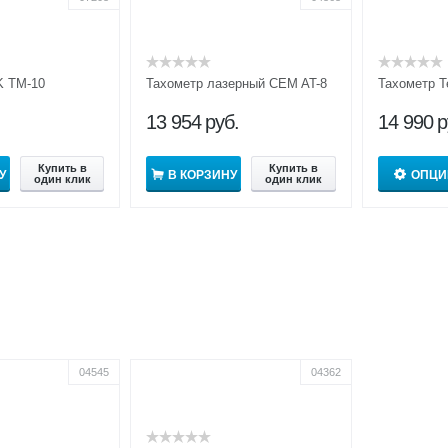
K TM-10
Тахометр лазерный CEM AT-8
Тахометр T
13 954
руб.
14 990
р
Купить в
Купить в
У
В КОРЗИНУ
ОПЦИ
один клик
один клик
04545
04362