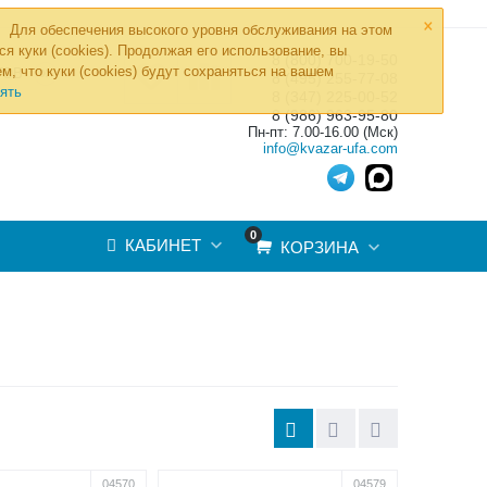
×
Для обеспечения высокого уровня обслуживания на этом
ся куки (cookies). Продолжая его использование, вы
8 (800) 700-19-50
»
м, что куки (cookies) будут сохраняться на вашем
ТОВ
8 (495) 255-77-08
ять
8 (347) 225-00-52
8 (986) 963-95-80
Пн-пт: 7.00-16.00 (Мск)
info@kvazar-ufa.com
0
КАБИНЕТ
КОРЗИНА
04570
04579