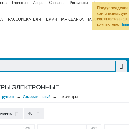
авка
Гарантия
Акции
Сервисы
Реквизиты
Контакты
Предупреждение
сайте используют
соглашаетесь с те
ТА
ТРАССОИСКАТЕЛИ
ТЕРМИТНАЯ СВАРКА
НАБОРЫ ИНСТРУМЕН
компьютере:
Прин
ТРЫ ЭЛЕКТРОННЫЕ
трумент
Измерительный
Тахометры
лчанию
48
07203
04363