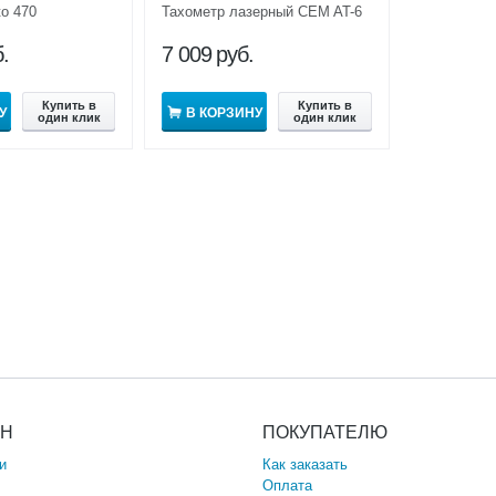
to 470
Тахометр лазерный CEM AT-6
.
7 009
руб.
Купить в
Купить в
У
В КОРЗИНУ
один клик
один клик
ИН
ПОКУПАТЕЛЮ
и
Как заказать
Оплата