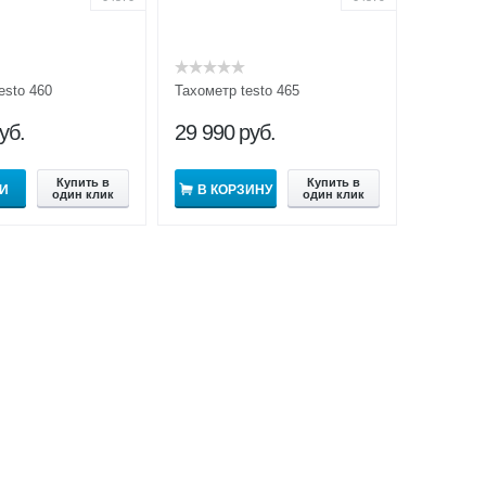
esto 460
Тахометр testo 465
уб.
29 990
руб.
Купить в
Купить в
И
В КОРЗИНУ
один клик
один клик