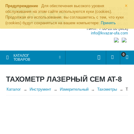
×
Предупреждение
Для обеспечения высокого уровня
8 (800) 700-19-50
обслуживания на этом сайте используются куки (cookies).
8 (495) 255-77-08
Продолжая его использование, вы соглашаетесь с тем, что куки
8 (347) 225-00-52
(cookies) будут сохраняться на вашем компьютере:
Принять
8 (986) 963-95-80
Пн-пт: 7.00-16.00 (Мск)
info@kvazar-ufa.com
0
КАТАЛОГ
ТОВАРОВ
ТАХОМЕТР ЛАЗЕРНЫЙ CEM AT-8
Каталог
Инструмент
Измерительный
Тахометры
Тахо