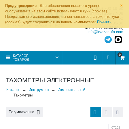
×
Предупреждение
Для обеспечения высокого уровня
8 (800) 700-19-50
обслуживания на этом сайте используются куки (cookies).
8 (495) 255-77-08
Продолжая его использование, вы соглашаетесь с тем, что куки
8 (347) 225-00-52
(cookies) будут сохраняться на вашем компьютере:
Принять
8 (986) 963-95-80
Пн-пт: 7.00-16.00 (Мск)
info@kvazar-ufa.com
0
КАТАЛОГ
ТОВАРОВ
ТАХОМЕТРЫ ЭЛЕКТРОННЫЕ
Каталог
Инструмент
Измерительный
Тахометры
По умолчанию
07203