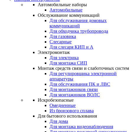
Автомобильные наборы
Автомобильные
Обслуживание коммуникаций
Для обслуживания домовых
коммуникаций
Для обходчика трубопровода
Для газовика
Слесарные
Для слесаря КИП и А
Электромонтаж
Для электрика
Для монтажа СИП
Монтаж средств связи и слаботочных систем
Для регулировщика электронной
аппаратуры
Для обслуживания ПК и ЛВС
Для монтажников связи
Для монтажников ВОЛС
Искробезопасные
Омедненные
Из бронзового сплава
Для бытового использования
Для дома
Для монтажа видеонаблюдения
Для монтажа пожарной сигнализации