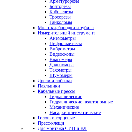
Арматурорезы
Болторезы
Кабелерезы
Тросорезы
Гайколомы
Молотки, бородки и зубила
Измерительный инструмент
Анемометры
Цифровые весы
Виброметры
Видеоскопы
Влагомеры
Дальномера
Тахометры
Шумомеры
Дрели и лобзики
Паяльники
Кабельные прессы
Гидравлические
Гидравлические неавтономные
Механические
Насадки пневматические
Головки торцевые
Пресс-клещи
Для монтажа СИП и ВЛ