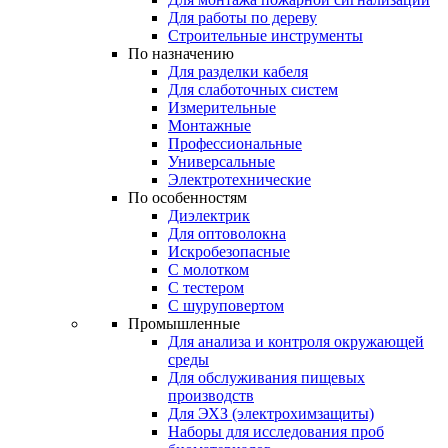
Для работы по дереву
Строительные инструменты
По назначению
Для разделки кабеля
Для слаботочных систем
Измерительные
Монтажные
Профессиональные
Универсальные
Электротехнические
По особенностям
Диэлектрик
Для оптоволокна
Искробезопасные
С молотком
С тестером
С шуруповертом
Промышленные
Для анализа и контроля окружающей
среды
Для обслуживания пищевых
производств
Для ЭХЗ (электрохимзащиты)
Наборы для исследования проб