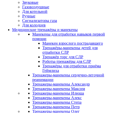
Звуковые
Газовоздушные
Для котельной
Ручные
Сигнализаторы газа
Для колодцев
Медицинские тренажёры и манекены
Манекены для отработки навыков первой
помощи
Манекен взрослого пострадавшего
Тренажёры-манекены детей для
отработки СЛР
Тренажёр торс для СЛР
Роботы-тренажёры для СЛР
Тренажёры для отработки приёма
Геймлиха
Тренажеры-манекены сердечно-легочной
реанимации
Тренажеры-манекены Александр
Тренажеры-манекены Максим
Тренажеры-манекены Илюша
Тренажеры-манекены Алекс
Тренажеры-манекены Степа
Тренажеры-манекены Петр
Тренажеры-манекены Олег