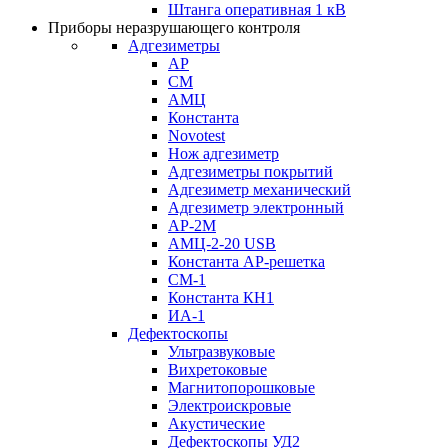
Штанга оперативная 1 кВ
Приборы неразрушающего контроля
Адгезиметры
АР
СМ
АМЦ
Константа
Novotest
Нож адгезиметр
Адгезиметры покрытий
Адгезиметр механический
Адгезиметр электронный
АР-2М
АМЦ-2-20 USB
Константа АР-решетка
СМ-1
Константа КН1
ИА-1
Дефектоскопы
Ультразвуковые
Вихретоковые
Магнитопорошковые
Электроискровые
Акустические
Дефектоскопы УД2