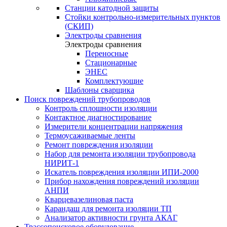
Станции катодной защиты
Стойки контрольно-измерительных пунктов
(СКИП)
Электроды сравнения
Электроды сравнения
Переносные
Стационарные
ЭНЕС
Комплектующие
Шаблоны сварщика
Поиск повреждений трубопроводов
Контроль сплошности изоляции
Контактное диагностирование
Измерители концентрации напряжения
Термоусаживаемые ленты
Ремонт повреждения изоляции
Набор для ремонта изоляции трубопровода
НИРИТ-1
Искатель повреждения изоляции ИПИ-2000
Прибор нахождения повреждений изоляции
АНПИ
Кварцевазелиновая паста
Карандаш для ремонта изоляции ТП
Анализатор активности грунта АКАГ
Трассопоисковое оборудование