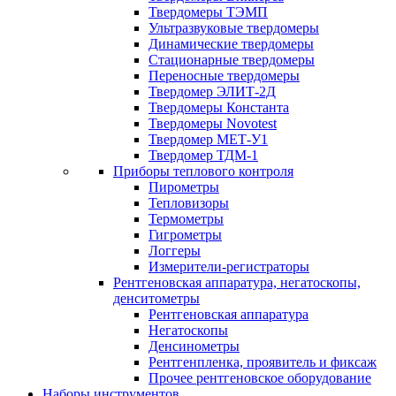
Твердомеры ТЭМП
Ультразвуковые твердомеры
Динамические твердомеры
Стационарные твердомеры
Переносные твердомеры
Твердомер ЭЛИТ-2Д
Твердомеры Константа
Твердомеры Novotest
Твердомер МЕТ-У1
Твердомер ТДМ-1
Приборы теплового контроля
Пирометры
Тепловизоры
Термометры
Гигрометры
Логгеры
Измерители-регистраторы
Рентгеновская аппаратура, негатоскопы,
денситометры
Рентгеновская аппаратура
Негатоскопы
Денсинометры
Рентгенпленка, проявитель и фиксаж
Прочее рентгеновское оборудование
Наборы инструментов