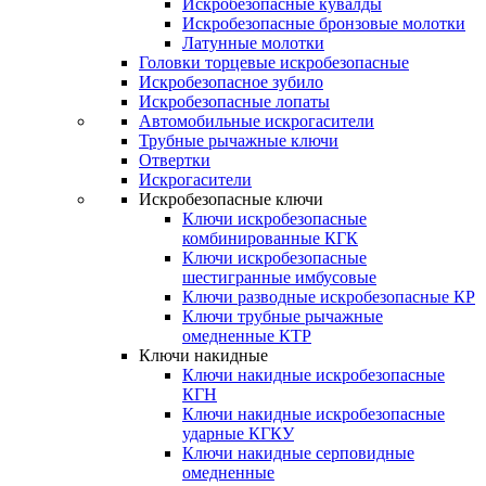
Искробезопасные кувалды
Искробезопасные бронзовые молотки
Латунные молотки
Головки торцевые искробезопасные
Искробезопасное зубило
Искробезопасные лопаты
Автомобильные искрогасители
Трубные рычажные ключи
Отвертки
Искрогасители
Искробезопасные ключи
Ключи искробезопасные
комбинированные КГК
Ключи искробезопасные
шестигранные имбусовые
Ключи разводные искробезопасные КР
Ключи трубные рычажные
омедненные КТР
Ключи накидные
Ключи накидные искробезопасные
КГН
Ключи накидные искробезопасные
ударные КГКУ
Ключи накидные серповидные
омедненные