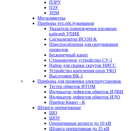
ПЗРУ
ПЗУ
ЗПМ
Мегаомметры
Приборы тех.обслуживания
Указатель повреждения изоляции
кабелей УПИК
Сигнализатор ИСОН-К
Приспособления для скручивания
проводов
Бесконечный канат
Страховочное устройство СУ-1
Набор для сварки скруток НИСС
Устройство крепления опор УКО
Высотомер ВК-1
Приборы для проверки электроустановок
Тестер обмоток ИТОМ
Индикатор дефектов обмоток ИДВИ
Индикатор дефектов обмоток ИДО
Прибор Квант - К
Штанги оперативные
ШО
ШОУ
Оперативные штанги до 10 кВ
Штанга оперативная до 35 кВ