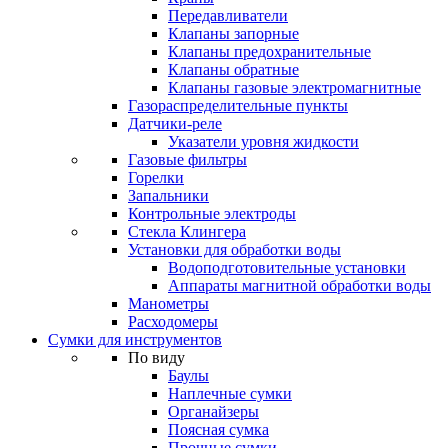
Передавливатели
Клапаны запорные
Клапаны предохранительные
Клапаны обратные
Клапаны газовые электромагнитные
Газораспределительные пункты
Датчики-реле
Указатели уровня жидкости
Газовые фильтры
Горелки
Запальники
Контрольные электроды
Стекла Клингера
Установки для обработки воды
Водоподготовительные установки
Аппараты магнитной обработки воды
Манометры
Расходомеры
Сумки для инструментов
По виду
Баулы
Наплечные сумки
Органайзеры
Поясная сумка
Прочные сумки