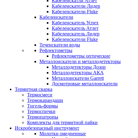
Кабелеискатли Атлет
Кабелеискатели Лидер
Кабелеискатели Fluke
Кабелеискатели
Кабелеискатель Успех
Кабелеискатель Атлет
Кабелеискатель Лидер
Кабелеискатели Fluke
Течеискатели воды
Рефлектометры
Рефлектометры оптические
Металлоискатели и металлодетекторы
Металлодетекторы Дозор
Металлодетекторы АКА
Металлоискатели Garrett
Досмотровые металлоискатели
Термитная сварка
Термосмеси
Термокарандаши
Тигель-формы
Термоспички
Термопатроны
Комплекты для термитной пайки
Искробезопасный инструмент
Молотки омедненные