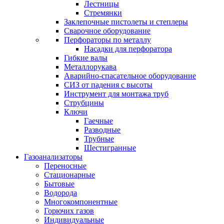
Лестницы
Стремянки
Заклепочные пистолеты и степлеры
Сварочное оборудование
Перфораторы по металлу
Насадки для перфоратора
Гибкие валы
Металлорукава
Аварийно-спасательное оборудование
СИЗ от падения с высоты
Инструмент для монтажа труб
Струбцины
Ключи
Гаечные
Разводные
Трубные
Шестигранные
Газоанализаторы
Переносные
Стационарные
Бытовые
Водорода
Многокомпонентные
Горючих газов
Индивидуальные