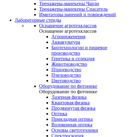
Тренажеры-манекены Чарли
Тренажеры-манекены Спасатель
Имитаторы ранений и повреждений
Лабораторные стенды
Оснащение агротехклассов
Оснащение агротехклассов
Агроинженерия
Аквакультура
Биотехнологии и пищевое
производство
Генетика и селекция
Животноводство
Птицеводство
Пчеловодство
Цветоводство
Оборудование по фотонике
Оборудование по фотонике
Лазерная физика
Квантовая физика
Продвинутая физика
Оптика
Прикладная оптика
Волоконная оптика
Основы светотехники
Спектроскопия