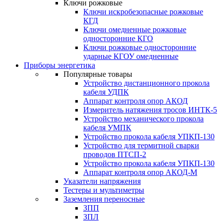
Ключи рожковые
Ключи искробезопасные рожковые
КГД
Ключи омедненные рожковые
односторонние КГО
Ключи рожковые односторонние
ударные КГОУ омедненные
Приборы энергетика
Популярные товары
Устройство дистанционного прокола
кабеля УДПК
Аппарат контроля опор АКОД
Измеритель натяжения тросов ИНТК-5
Устройство механического прокола
кабеля УМПК
Устройство прокола кабеля УПКП-130
Устройство для термитной сварки
проводов ПТСП-2
Устройство прокола кабеля УПКП-130
Аппарат контроля опор АКОД-М
Указатели напряжения
Тестеры и мультиметры
Заземления переносные
ЗПП
ЗПЛ