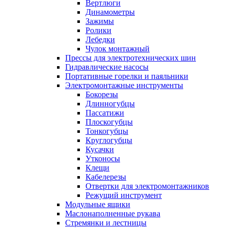
Вертлюги
Динамометры
Зажимы
Ролики
Лебедки
Чулок монтажный
Прессы для электротехнических шин
Гидравлические насосы
Портативные горелки и паяльники
Электромонтажные инструменты
Бокорезы
Длинногубцы
Пассатижи
Плоскогубцы
Тонкогубцы
Круглогубцы
Кусачки
Утконосы
Клещи
Кабелерезы
Отвертки для электромонтажников
Режущий инструмент
Модульные ящики
Маслонаполненные рукава
Стремянки и лестницы