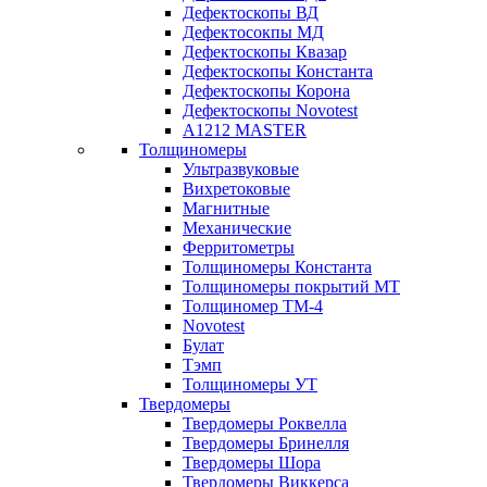
Дефектоскопы ВД
Дефектосокпы МД
Дефектоскопы Квазар
Дефектоскопы Константа
Дефектоскопы Корона
Дефектоскопы Novotest
А1212 MASTER
Толщиномеры
Ультразвуковые
Вихретоковые
Магнитные
Механические
Ферритометры
Толщиномеры Константа
Толщиномеры покрытий МТ
Толщиномер ТМ-4
Novotest
Булат
Тэмп
Толщиномеры УТ
Твердомеры
Твердомеры Роквелла
Твердомеры Бринелля
Твердомеры Шора
Твердомеры Виккерса