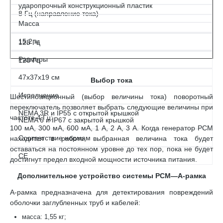
ударопрочный конструкционный пластик
8 Гц (направление тока)
Масса
15,2 кг
128 Гц
Размеры
128 Гц
47х37х19 см
Выбор тока
Исполнение
Шестипозиционный (выбор величины тока) поворотный
переключатель позволяет выбрать следующие величины при
NEMA 3R и IP55 с открытой крышкой
частоте 4 Гц:
NEMA 6 и IP67 с закрытой крышкой
100 мА, 300 мА, 600 мА, 1 А, 2 А, 3 А. Когда генератор PCM
Соответствие нормам
находится в работе, выбранная величина тока будет
оставаться на постоянном уровне до тех пор, пока не будет
CE
достигнут предел входной мощности источника питания.
Дополнительное устройство системы PCM—А-рамка
А-рамка предназначена для детектирования повреждений
оболочки заглубленных труб и кабелей:
масса: 1,55 кг;