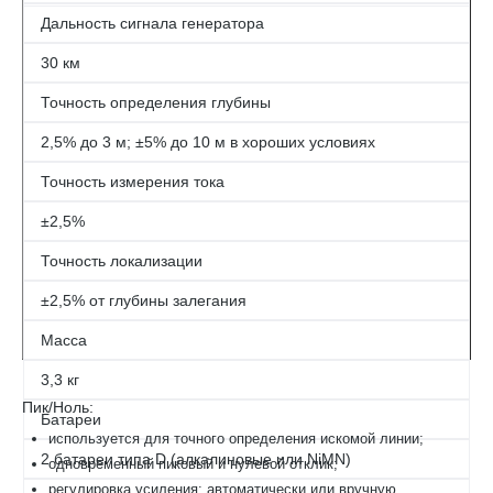
Дальность сигнала генератора
30 км
Точность определения глубины
2,5% до 3 м; ±5% до 10 м в хороших условиях
Точность измерения тока
±2,5%
Точность локализации
±2,5% от глубины залегания
Масса
3,3 кг
Пик/Ноль:
Батареи
используется для точного определения искомой линии;
2 батареи типа D (алкалиновые или NiMN)
одновременный пиковый и нулевой отклик;
регулировка усиления: автоматически или вручную,