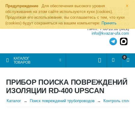
×
Предупреждение
Для обеспечения высокого уровня
8 (800) 700-19-50
обслуживания на этом сайте используются куки (cookies).
8 (495) 255-77-08
Продолжая его использование, вы соглашаетесь с тем, что куки
8 (347) 225-00-52
(cookies) будут сохраняться на вашем компьютере:
Принять
8 (986) 963-95-80
Пн-пт: 7.00-16.00 (Мск)
info@kvazar-ufa.com
0
КАТАЛОГ
ТОВАРОВ
ПРИБОР ПОИСКА ПОВРЕЖДЕНИЙ
ИЗОЛЯЦИИ RD-400 UPSCAN
Каталог
Поиск повреждений трубопроводов
Контроль сплошн