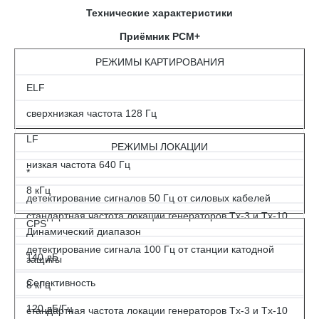
Технические характеристики
Приёмник PCM+
РЕЖИМЫ КАРТИРОВАНИЯ
ELF
сверхнизкая частота 128 Гц
LF
РЕЖИМЫ ЛОКАЦИИ
низкая частота 640 Гц
*
8 кГц
детектирование сигналов 50 Гц от силовых кабелей
стандартная частота локации генераторов Tx-3 и Tx-10
CPS
Динамический диапазон
детектирование сигнала 100 Гц от станции катодной
140 дБ
защиты
Селективность
8 кГц
120 дБ/Гц
стандартная частота локации генераторов Tx-3 и Tx-10