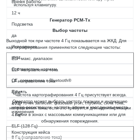
Время работы
используя клавиатуру.
12 ч
Генератор PCM-Tx
Подсветка
Выбор частоты
да
Выходной ток при частоте 4 Гц показывается на ЖКД. Для
Исполнение
картографирования применяются следующие частоты:
IP64
ELF макс. диапазон
Соответствие нормам
ELF направление тока
СЕ, совместима с Bluetooth®
LF направление тока
Память
4 Гц*
*Частота картографирования 4 Гц присутствует всегда.
Оператор может выбрать частоту локации и индикацию
1000 точек записей: фазовый угол, глубина, сила тока,
4 Гц*
номер регистрации, частота, время и координаты места
направления тока, если это требуется для идентификации
измерения
линии в зонах с массовыми коммуникациями или для
4 Гц*
обнаружения повреждения.
ELF (128 Гц)
Конструкция кейса
8 Гц (направление тока)