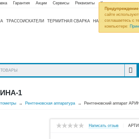
авка
Гарантия
Акции
Сервисы
Реквизиты
Контакты
Предупреждение
сайте используют
соглашаетесь с те
ТА
ТРАССОИСКАТЕЛИ
ТЕРМИТНАЯ СВАРКА
НАБОРЫ ИНСТРУМЕН
компьютере:
Прин
ИНА-1
итометры
Рентгеновская аппаратура
Рентгеновский аппарат АРИ
Написать отзыв
АРТИ