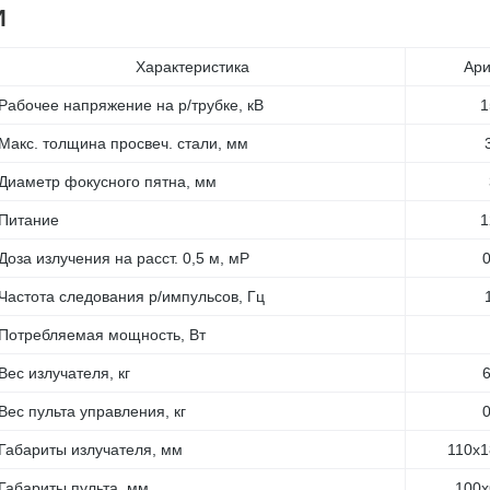
И
Характеристика
Ари
Рабочее напряжение на р/трубке, кВ
1
Макс. толщина просвеч. стали, мм
Диаметр фокусного пятна, мм
Питание
1
Доза излучения на расст. 0,5 м, мР
0
Частота следования р/импульсов, Гц
Потребляемая мощность, Вт
Вес излучателя, кг
6
Вес пульта управления, кг
0
Габариты излучателя, мм
110х1
Габариты пульта, мм
100х