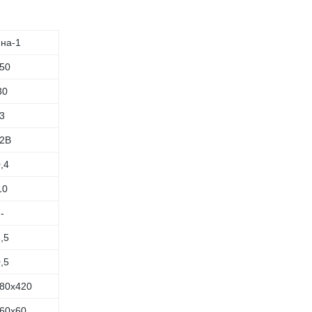
на-1
50
30
3
2В
,4
10
-
,5
,5
80х420
60х60