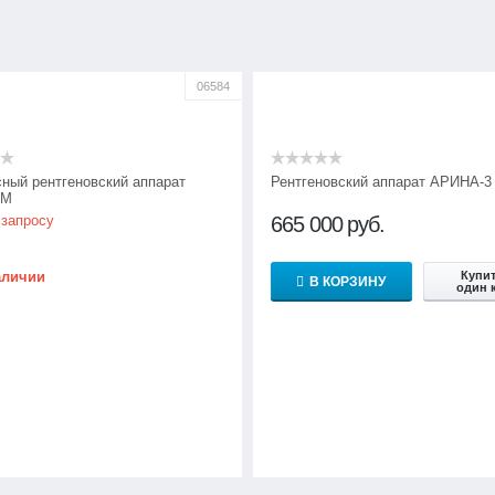
06584
ный рентгеновский аппарат
Рентгеновский аппарат АРИНА-3
ММ
 запросу
665 000
руб.
аличии
Купит
В КОРЗИНУ
один 