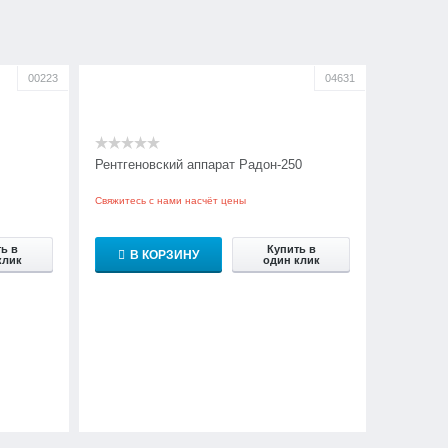
00223
04631
Рентгеновский аппарат Радон-250
Свяжитесь с нами насчёт цены
ь в
Купить в
В КОРЗИНУ
клик
один клик