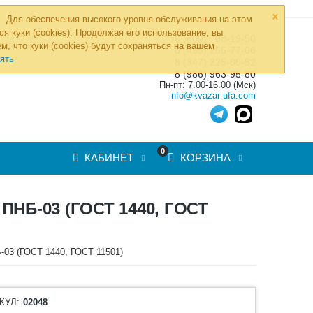
×
Для обеспечения высокого уровня обслуживания на этом
ся куки (cookies). Продолжая его использование, вы
8 (800) 700-19-50
»
м, что куки (cookies) будут сохраняться на вашем
ТОВ
8 (495) 255-77-08
ять
8 (347) 225-00-52
8 (986) 963-95-80
Пн-пт: 7.00-16.00 (Мск)
info@kvazar-ufa.com
0
КАБИНЕТ
КОРЗИНА
Б-03 (ГОСТ 1440, ГОСТ
03 (ГОСТ 1440, ГОСТ 11501)
КУЛ:
02048