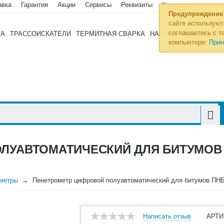
авка
Гарантия
Акции
Сервисы
Реквизиты
Контакты
Предупреждение
сайте используют
соглашаетесь с те
ТА
ТРАССОИСКАТЕЛИ
ТЕРМИТНАЯ СВАРКА
НАБОРЫ ИНСТРУМЕН
компьютере:
Прин
УАВТОМАТИЧЕСКИЙ ДЛЯ БИТУМОВ ПН
метры
Пенетрометр цифровой полуавтоматический для битумов ПНБ-
Написать отзыв
АРТИ