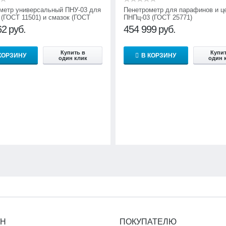
метр универсальный ПНУ-03 для
Пенетрометр для парафинов и ц
 (ГОСТ 11501) и смазок (ГОСТ
ПНПц-03 (ГОСТ 25771)
62
руб.
454 999
руб.
Купить в
Купит
КОРЗИНУ
В КОРЗИНУ
один клик
один 
ИН
ПОКУПАТЕЛЮ