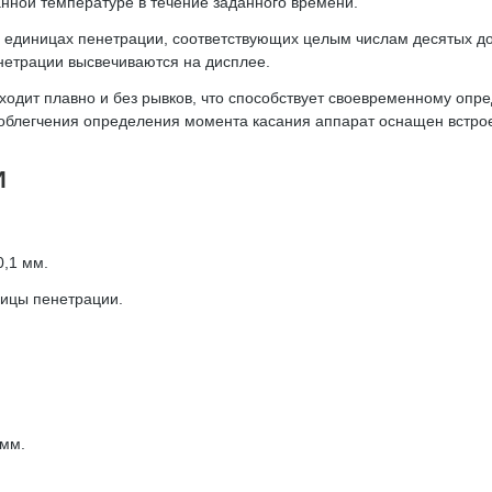
нной температуре в течение заданного времени.
 в единицах пенетрации, соответствующих целым числам десятых 
енетрации высвечиваются на дисплее.
одит плавно и без рывков, что способствует своевременному опр
я облегчения определения момента касания аппарат оснащен встро
И
0,1 мм.
ницы пенетрации.
 мм.