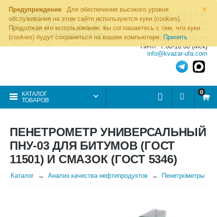
×
Предупреждение
Для обеспечения высокого уровня
8 (800) 700-19-50
обслуживания на этом сайте используются куки (cookies).
8 (495) 255-77-08
Продолжая его использование, вы соглашаетесь с тем, что куки
8 (347) 225-00-52
(cookies) будут сохраняться на вашем компьютере:
Принять
8 (986) 963-95-80
Пн-пт: 7.00-16.00 (Мск)
info@kvazar-ufa.com
0
КАТАЛОГ
ТОВАРОВ
ПЕНЕТРОМЕТР УНИВЕРСАЛЬНЫЙ
ПНУ-03 ДЛЯ БИТУМОВ (ГОСТ
11501) И СМАЗОК (ГОСТ 5346)
Каталог
Анализ качества нефтепродуктов
Пенетрометры