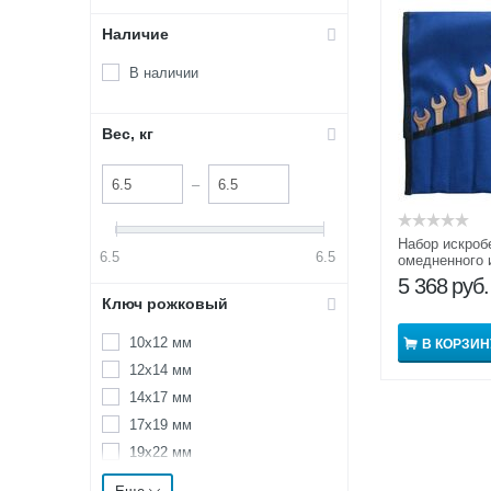
Наличие
В наличии
Вес, кг
–
Набор искроб
6.5
6.5
омедненного 
ВБ-1
5 368
руб.
Ключ рожковый
10х12 мм
В КОРЗИН
12х14 мм
14х17 мм
17х19 мм
19х22 мм
8х10 мм