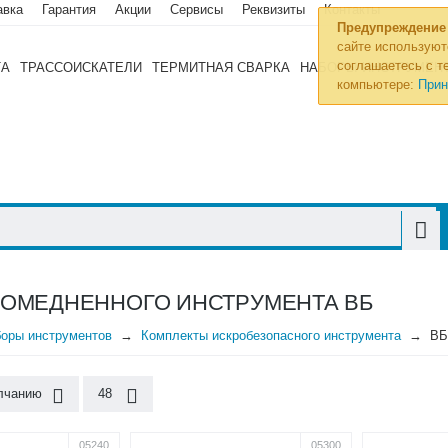
авка
Гарантия
Акции
Сервисы
Реквизиты
Контакты
Предупреждение
сайте используют
соглашаетесь с те
ТА
ТРАССОИСКАТЕЛИ
ТЕРМИТНАЯ СВАРКА
НАБОРЫ ИНСТРУМЕН
компьютере:
Прин
ОМЕДНЕННОГО ИНСТРУМЕНТА ВБ
оры инструментов
Комплекты искробезопасного инструмента
В
лчанию
48
05240
05300