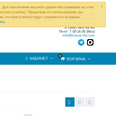
×
Для обеспечения высокого уровня обслуживания на этом
ся куки (cookies). Продолжая его использование, вы
8 (800) 700-19-50
»
м, что куки (cookies) будут сохраняться на вашем
ТОВ
8 (495) 255-77-08
ять
8 (347) 225-00-52
8 (986) 963-95-80
Пн-пт: 7.00-16.00 (Мск)
info@kvazar-ufa.com
0
КАБИНЕТ
КОРЗИНА
Б
03156