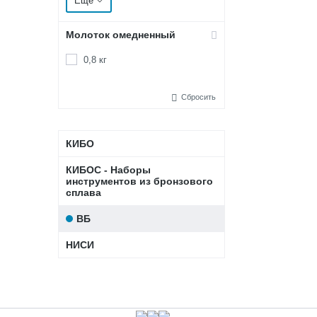
Еще
9х11 мм
Молоток омедненный
0,8 кг
Сбросить
КИБО
КИБОС - Наборы
инструментов из бронзового
сплава
ВБ
НИСИ