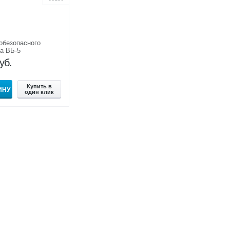
обезопасного
а ВБ-5
уб.
Купить в
ИНУ
один клик