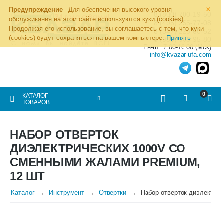
×
Предупреждение
Для обеспечения высокого уровня
8 (800) 700-19-50
обслуживания на этом сайте используются куки (cookies).
8 (495) 255-77-08
Продолжая его использование, вы соглашаетесь с тем, что куки
8 (347) 225-00-52
(cookies) будут сохраняться на вашем компьютере:
Принять
8 (986) 963-95-80
Пн-пт: 7.00-16.00 (Мск)
info@kvazar-ufa.com
0
КАТАЛОГ
ТОВАРОВ
НАБОР ОТВЕРТОК
ДИЭЛЕКТРИЧЕСКИХ 1000V СО
СМЕННЫМИ ЖАЛАМИ PREMIUM,
12 ШТ
Каталог
Инструмент
Отвертки
Набор отверток диэлектр