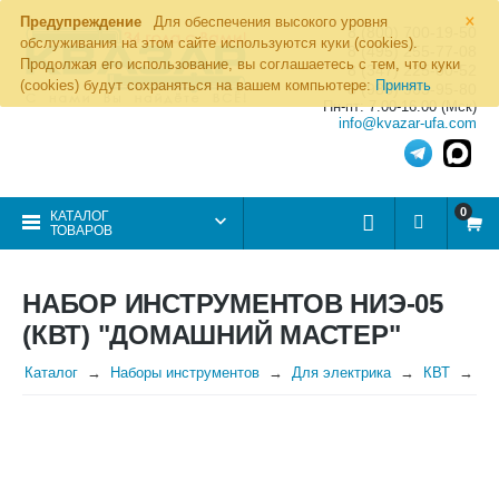
×
Предупреждение
Для обеспечения высокого уровня
8 (800) 700-19-50
обслуживания на этом сайте используются куки (cookies).
8 (495) 255-77-08
Продолжая его использование, вы соглашаетесь с тем, что куки
8 (347) 225-00-52
(cookies) будут сохраняться на вашем компьютере:
Принять
8 (986) 963-95-80
Пн-пт: 7.00-16.00 (Мск)
info@kvazar-ufa.com
0
КАТАЛОГ
ТОВАРОВ
НАБОР ИНСТРУМЕНТОВ НИЭ-05
(КВТ) "ДОМАШНИЙ МАСТЕР"
Каталог
Наборы инструментов
Для электрика
КВТ
На