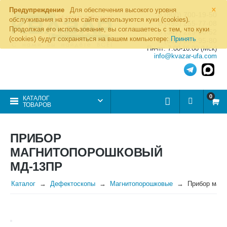
×
Предупреждение
Для обеспечения высокого уровня
8 (800) 700-19-50
обслуживания на этом сайте используются куки (cookies).
8 (495) 255-77-08
Продолжая его использование, вы соглашаетесь с тем, что куки
8 (347) 225-00-52
(cookies) будут сохраняться на вашем компьютере:
Принять
8 (986) 963-95-80
Пн-пт: 7.00-16.00 (Мск)
info@kvazar-ufa.com
0
КАТАЛОГ
ТОВАРОВ
ПРИБОР
МАГНИТОПОРОШКОВЫЙ
МД-13ПР
Каталог
Дефектоскопы
Магнитопорошковые
Прибор маг