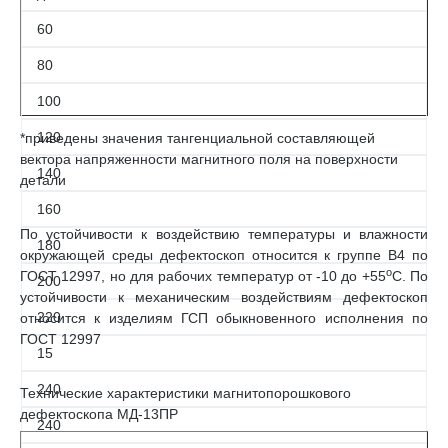
60
80
100
120
*приведены значения тангенциальной составляющей
вектора напряженности магнитного поля на поверхности
140
детали
160
По устойчивости к воздействию температуры и влажности
180
окружающей среды дефектоскоп относится к группе В4 по
о
ГОСТ 12997, но для рабочих температур от -10 до +55
С. По
200
устойчивости к механическим воздействиям дефектоскоп
220
относится к изделиям ГСП обыкновенного исполнения по
ГОСТ 12997
15
240
Технические характеристики магнитопорошкового
дефектоскопа МД-13ПР
240