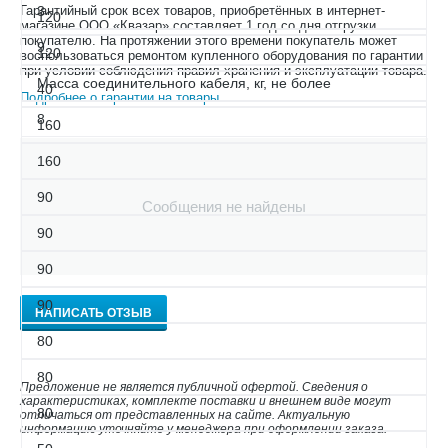
Гарантийный срок всех товаров, приобретённых в интернет-
3
120
магазине ООО «Квазар» составляет 1 год со дня отгрузки
покупателю. На протяжении этого времени покупатель может
9.
120
воспользоваться ремонтом купленного оборудования по гарантии
при условии соблюдения правил хранения и эксплуатации товара.
Масса соединительного кабеля, кг, не более
40
Подробнее о гарантии на товары
.
8
160
160
90
Сообщения не найдены
90
90
90
НАПИСАТЬ ОТЗЫВ
80
80
Предложение не является публичной офертой. Сведения о
характеристиках, комплекте поставки и внешнем виде могут
80
отличаться от представленных на сайте. Актуальную
информацию уточняйте у менеджера при оформлении заказа.