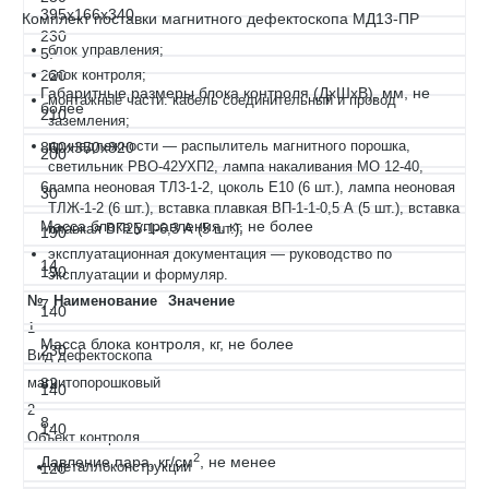
395х166х340
Комплект поставки магнитного дефектоскопа МД13-ПР
230
блок управления;
5.
220
блок контроля;
Габаритные размеры блока контроля (ДхШхВ), мм, не
монтажные части: кабель соединительный и провод
более
210
заземления;
принадлежности — распылитель магнитного порошка,
860х350х820
200
светильник РВО-42УХП2, лампа накаливания МО 12-40,
6.
лампа неоновая ТЛ3-1-2, цоколь Е10 (6 шт.), лампа неоновая
30
ТЛЖ-1-2 (6 шт.), вставка плавкая ВП-1-1-0,5 А (5 шт.), вставка
Масса блока управления, кг, не более
плавкая ВП2Б-1-6,3 А (5 шт.);
190
эксплуатационная документация — руководство по
14
190
эксплуатации и формуляр.
№
Наименование
Значение
7.
140
1
Масса блока контроля, кг, не более
230
Вид дефектоскопа
магнитопорошковый
82
140
2
8.
140
Объект контроля
2
Давление пара, кг/см
, не менее
металлоконструкции
120