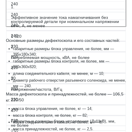
240
1.
240
Эффективное значение тока намагничивания без
контролируемой детали при номинальном напряжении
240
сети, А, не менее
240
1 320
Основные размеры дефектоскопа и его составных частей:
230
2.
габаритные размеры блока управления, не более, мм —
395x180x340;
220
Потребляемая мощность, кВА, не более
габаритные размеры блока контроля, не более, мм —
860x360x820;
210
4
длина соединительного кабеля, не менее, м — 10;
20
3.
диаметр рабочего отверстия разъемного соленоида, не менее,
мм — 240.
230
Напряжение/частота, В/Гц
Масса дефектоскопа и принадлежностей, не более — 106,5
230
220/50
кг:
масса блока управления, не более, кг — 14;
230
4.
масса блока контроля, не более, кг — 82;
230
Габаритные размеры блока управления (ДхШхВ), мм,
масса соединительного кабеля, не более, кг — 8;
не более
масса принадлежностей, не более, кг — 2,5.
230