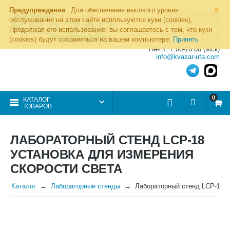
×
Предупреждение
Для обеспечения высокого уровня
8 (800) 700-19-50
обслуживания на этом сайте используются куки (cookies).
8 (495) 255-77-08
Продолжая его использование, вы соглашаетесь с тем, что куки
8 (347) 225-00-52
(cookies) будут сохраняться на вашем компьютере:
Принять
8 (986) 963-95-80
Пн-пт: 7.00-16.00 (Мск)
info@kvazar-ufa.com
0
КАТАЛОГ
ТОВАРОВ
ЛАБОРАТОРНЫЙ СТЕНД LCP-18
УСТАНОВКА ДЛЯ ИЗМЕРЕНИЯ
СКОРОСТИ СВЕТА
Каталог
Лабораторные стенды
Лабораторный стенд LCP-18 У