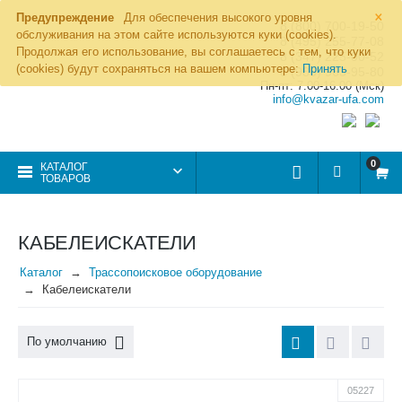
×
Предупреждение
Для обеспечения высокого уровня
8 (800) 700-19-50
обслуживания на этом сайте используются куки (cookies).
8 (495) 255-77-08
Продолжая его использование, вы соглашаетесь с тем, что куки
8 (347) 225-00-52
(cookies) будут сохраняться на вашем компьютере:
Принять
8 (986) 963-95-80
Пн-пт: 7.00-16.00 (Мск)
info@kvazar-ufa.com
0
КАТАЛОГ
ТОВАРОВ
КАБЕЛЕИСКАТЕЛИ
Каталог
Трассопоисковое оборудование
Кабелеискатели
По умолчанию
05227