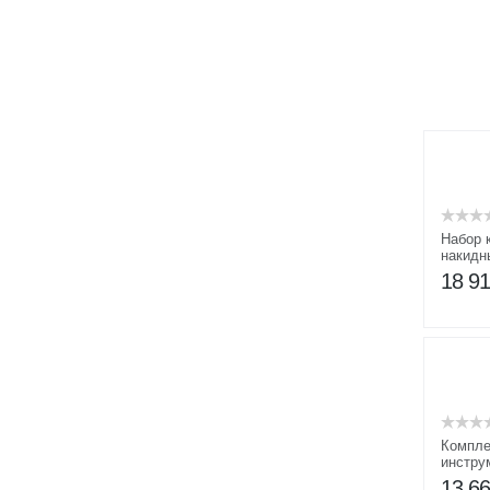
Набор 
накидн
КГН 8-4
18 9
Компле
инстру
13 6