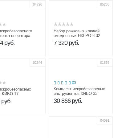
04728
05265
искробезопасного
Набор рожковых ключей
мента оператора
омедненных НКГРО 8-32
 нефти и газа ДНГ
24
руб.
7 320
руб.
сальный
02646
01859
(2)
Комплект искробезопасных
искробезопасных
инструментов КИБО-33
к КИБО-17
30 866
руб.
0
руб.
04091