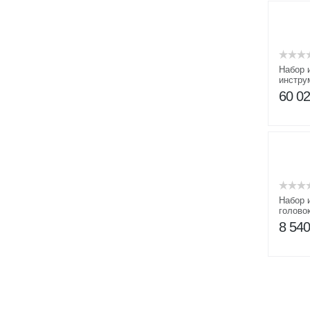
Набор 
инстру
добычи
60 0
универ
Набор 
голово
8 54