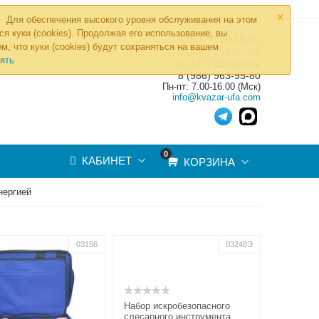
×
Для обеспечения высокого уровня обслуживания на этом
ся куки (cookies). Продолжая его использование, вы
8 (800) 700-19-50
»
м, что куки (cookies) будут сохраняться на вашем
ТОВ
8 (495) 255-77-08
ять
8 (347) 225-00-52
8 (986) 963-95-80
Пн-пт: 7.00-16.00 (Мск)
info@kvazar-ufa.com
0
КАБИНЕТ
КОРЗИНА
нергией
03156
03248Э
Набор искробезопасного
слесарного инструмента