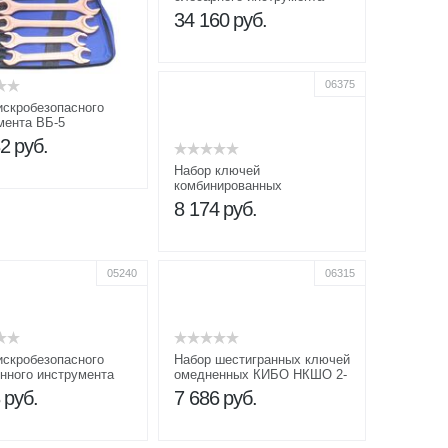
НИСИ
34 160
руб.
06375
искробезопасного
мента ВБ-5
32
руб.
Набор ключей
комбинированных
омедненных КГК 10-22
8 174
руб.
05240
06315
искробезопасного
Набор шестигранных ключей
нного инструмента
омедненных КИБО НКШО 2-
14 в сумке
8
руб.
7 686
руб.