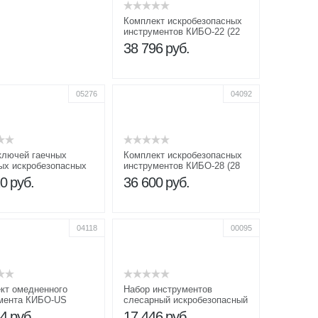
Комплект искробезопасных
инструментов КИБО-22 (22
предмета)
38 796
руб.
05276
04092
ключей гаечных
Комплект искробезопасных
ых искробезопасных
инструментов КИБО-28 (28
6 мм (12 шт.)
предметов)
10
руб.
36 600
руб.
04118
00095
кт омедненного
Набор инструментов
мента КИБО-US
слесарный искробезопасный
КИБО-18
64
руб.
17 446
руб.