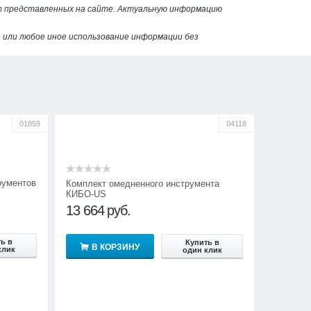
от представленных на сайте. Актуальную информацию
или любое иное использование информации без
01859
04118
рументов
Комплект омедненного инструмента
КИБО-US
13 664
руб.
ь в
Купить в
В КОРЗИНУ
клик
один клик