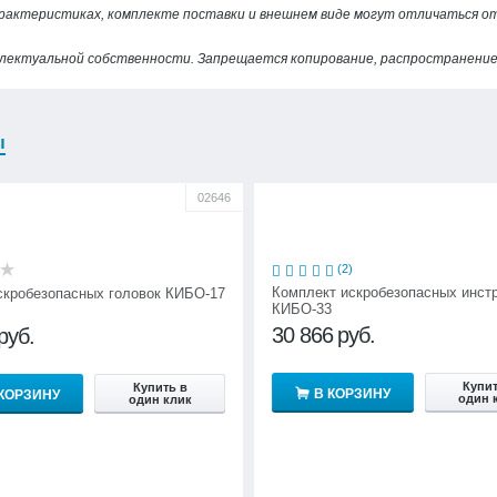
арактеристиках, комплекте поставки и внешнем виде могут отличаться 
лектуальной собственности. Запрещается копирование, распространение 
ы
02646
(2)
Комплект искробезопасных инст
скробезопасных головок КИБО-17
КИБО-33
30 866
руб.
руб.
Купит
Купить в
В КОРЗИНУ
 КОРЗИНУ
один 
один клик