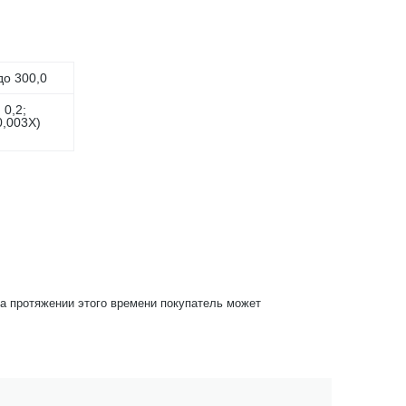
до 300,0
; 0,2;
0,003Х)
На протяжении этого времени покупатель может