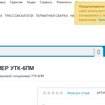
авка
Гарантия
Акции
Сервисы
Реквизиты
Контакты
Предупреждение
сайте используют
соглашаетесь с те
ТА
ТРАССОИСКАТЕЛИ
ТЕРМИТНАЯ СВАРКА
НАБОРЫ ИНСТРУМЕН
компьютере:
Прин
ЕР УТК-6ПМ
звуковой толщиномер УТК-6ПМ
Написать отзыв
АРТИ