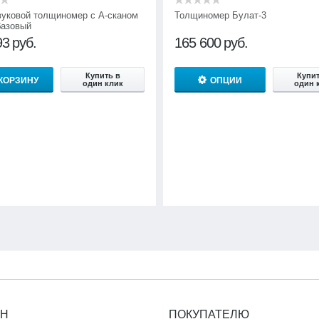
вуковой толщиномер с А-сканом
Толщиномер Булат-3
базовый
93
руб.
165 600
руб.
Купить в
Купит
 КОРЗИНУ
ОПЦИИ
один клик
один 
ИН
ПОКУПАТЕЛЮ