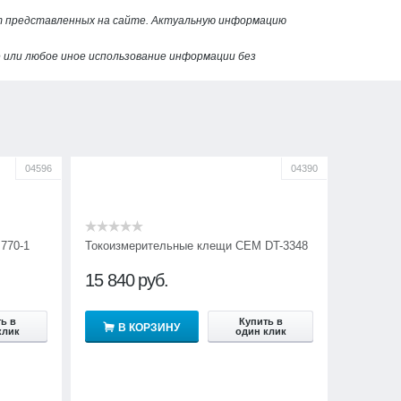
от представленных на сайте. Актуальную информацию
или любое иное использование информации без
04596
04390
770-1
Токоизмерительные клещи CEM DT-3348
15 840
руб.
ь в
Купить в
В КОРЗИНУ
клик
один клик