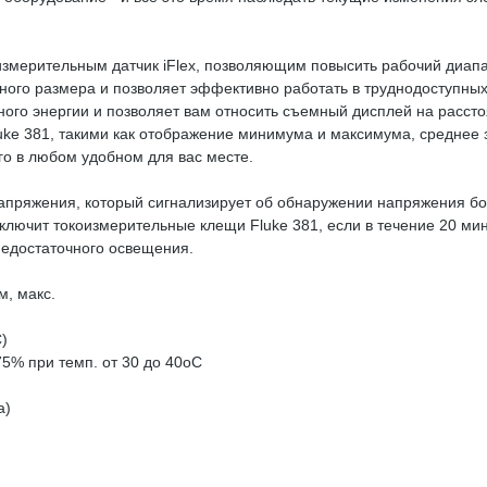
измерительным датчик iFlex, позволяющим повысить рабочий диапаз
ного размера и позволяет эффективно работать в труднодоступных 
ного энергии и позволяет вам относить съемный дисплей на расст
ke 381, такими как отображение минимума и максимума, среднее з
го в любом удобном для вас месте.
пряжения, который сигнализирует об обнаружении напряжения бо
лючит токоизмерительные клещи Fluke 381, если в течение 20 мин
недостаточного освещения.
, макс.
)
75% при темп. от 30 до 40оC
а)