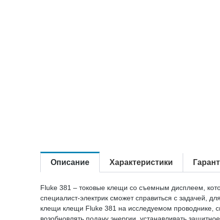
Описание
Характеристики
Гаран
Fluke 381 – токовые клещи со съемным дисплеем, ко
специалист-электрик сможет справиться с задачей, дл
клещи клещи Fluke 381 на исследуемом проводнике, с
возобновлять подачу энергии, устанавливать защитное