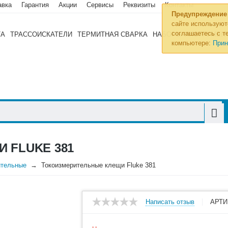
авка
Гарантия
Акции
Сервисы
Реквизиты
Контакты
Предупреждение
сайте используют
соглашаетесь с те
ТА
ТРАССОИСКАТЕЛИ
ТЕРМИТНАЯ СВАРКА
НАБОРЫ ИНСТРУМЕН
компьютере:
Прин
 FLUKE 381
ительные
Токоизмерительные клещи Fluke 381
Написать отзыв
АРТИ