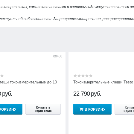
арактеристиках, комплекте поставки и внешнем виде могут отличаться 
лектуальной собственности. Запрещается копирование, распространение 
00438
лещи токоизмерительные до 10
Токоизмерительные клещи Testo 
0
руб.
22 790
руб.
Купить в
Купит
 КОРЗИНУ
В КОРЗИНУ
один клик
один 