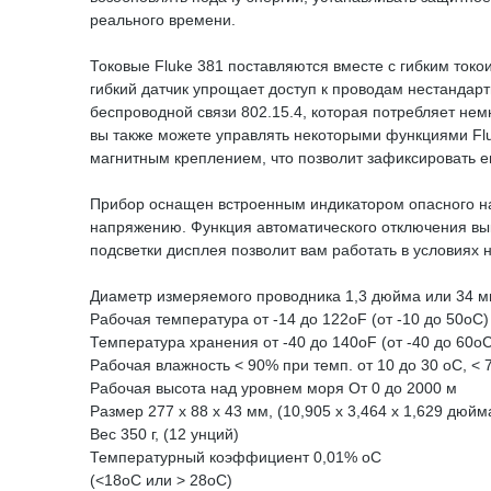
реального времени.
Токовые Fluke 381 поставляются вместе с гибким токо
гибкий датчик упрощает доступ к проводам нестандарт
беспроводной связи 802.15.4, которая потребляет нем
вы также можете управлять некоторыми функциями Flu
магнитным креплением, что позволит зафиксировать е
Прибор оснащен встроенным индикатором опасного на
напряжению. Функция автоматического отключения вык
подсветки дисплея позволит вам работать в условиях 
Диаметр измеряемого проводника 1,3 дюйма или 34 мм
Рабочая температура от -14 до 122оF (от -10 до 50оC)
Температура хранения от -40 до 140оF (от -40 до 60оC
Рабочая влажность < 90% при темп. от 10 до 30 оC, < 
Рабочая высота над уровнем моря От 0 до 2000 м
Размер 277 x 88 x 43 мм, (10,905 x 3,464 x 1,629 дюйм
Вес 350 г, (12 унций)
Температурный коэффициент 0,01% оC
(<18оC или > 28оC)