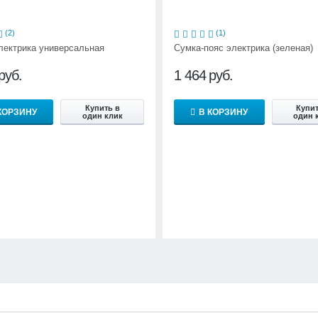
(2)
(1)
лектрика универсальная
Сумка-пояс электрика (зеленая)
руб.
1 464
руб.
Купить в
Купит
КОРЗИНУ
В КОРЗИНУ
один клик
один 