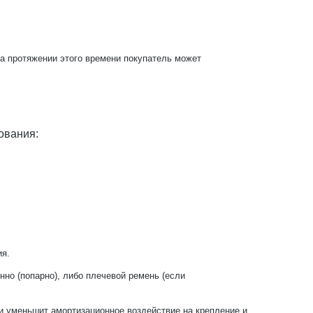
На протяжении этого времени покупатель может
ования:
.
ия.
но (попарно), либо плечевой ремень (если
 и уменьшит амортизационное воздействие на крепление и