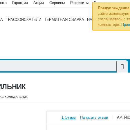
авка
Гарантия
Акции
Сервисы
Реквизиты
Контакты
Предупреждение
сайте используют
соглашаетесь с те
ТА
ТРАССОИСКАТЕЛИ
ТЕРМИТНАЯ СВАРКА
НАБОРЫ ИНСТРУМЕН
компьютере:
Прин
ИЛЬНИК
ка-холодильник
1 Отзыв
Написать отзыв
АРТИК