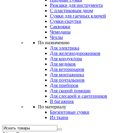
Рюкзаки для инструмента
С пластиковым дном
Сумки для гаечных ключей
Сумки-скрутки
Саквояжи
Чемоданы
Чехлы
По назначению
Для электрика
Для железнодорожников
Для кондуктора
Для медиков
Для ветеринаров
Для монтажника
Для почтальонов
Для приборов
Для скорой помощи
Для слесарей и сантехников
В багажник
По материалу
Брезентовые сумки
Из ткани