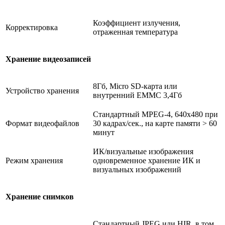
Коэффициент излучения,
Корректировка
отраженная температура
Хранение видеозаписей
8Гб, Micro SD-карта или
Устройство хранения
внутренний ЕММС 3,4Гб
Стандартный MPEG-4, 640x480 при
Формат видеофайлов
30 кадрах/сек., на карте памяти > 60
минут
ИК/визуальные изображения
Режим хранения
одновременное хранение ИК и
визуальных изображений
Хранение снимков
Стандартный JPEG или HIR, в том