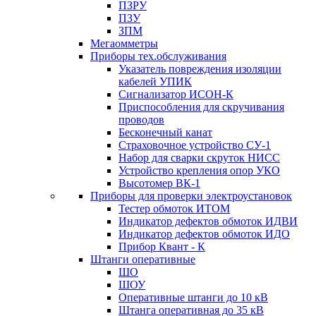
ПЗРУ
ПЗУ
ЗПМ
Мегаомметры
Приборы тех.обслуживания
Указатель повреждения изоляции
кабелей УПИК
Сигнализатор ИСОН-К
Приспособления для скручивания
проводов
Бесконечный канат
Страховочное устройство СУ-1
Набор для сварки скруток НИСС
Устройство крепления опор УКО
Высотомер ВК-1
Приборы для проверки электроустановок
Тестер обмоток ИТОМ
Индикатор дефектов обмоток ИДВИ
Индикатор дефектов обмоток ИДО
Прибор Квант - К
Штанги оперативные
ШО
ШОУ
Оперативные штанги до 10 кВ
Штанга оперативная до 35 кВ