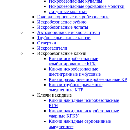
Искробезопасные кувалды
Искробезопасные бронзовые молотки
Латунные молотки
Головки торцевые искробезопасные
Искробезопасное зубило
Искробезопасные лопаты
Автомобильные искрогасители
Трубные рычажные ключи
Отвертки
Искрогасители
Искробезопасные ключи
Ключи искробезопасные
комбинированные КГК
Ключи искробезопасные
шестигранные имбусовые
Ключи разводные искробезопасные КР
Ключи трубные рычажные
омедненные КТР
Ключи накидные
Ключи накидные искробезопасные
КГН
Ключи накидные искробезопасные
ударные КГКУ
Ключи накидные серповидные
омедненные