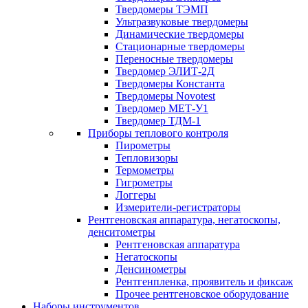
Твердомеры ТЭМП
Ультразвуковые твердомеры
Динамические твердомеры
Стационарные твердомеры
Переносные твердомеры
Твердомер ЭЛИТ-2Д
Твердомеры Константа
Твердомеры Novotest
Твердомер МЕТ-У1
Твердомер ТДМ-1
Приборы теплового контроля
Пирометры
Тепловизоры
Термометры
Гигрометры
Логгеры
Измерители-регистраторы
Рентгеновская аппаратура, негатоскопы,
денситометры
Рентгеновская аппаратура
Негатоскопы
Денсинометры
Рентгенпленка, проявитель и фиксаж
Прочее рентгеновское оборудование
Наборы инструментов