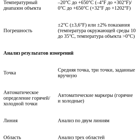
Температурный
–20°C до +650°C (–4°F до +302°F)/
диапазон объекта
0°C до +650°C (+32°F до +1202°F)
±2°C (±3,6°F) или ±2% показания
Погрешность
(температура окружающей среды 10
до 35°C, температура объекта >0°C)
Анализ результатов измерений
Средняя точка, три точки, заданные
Точка
вручную
Автоматическое
Автоматические маркеры (горячие
определение горячей/
и холодные)
холодной точки
Линия
Анализ по двум линиям
Область
Анализ трех областей