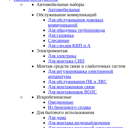
Автомобильные наборы
Автомобильные
Обслуживание коммуникаций
Для обслуживания домовых
коммуникаций
Для обходчика трубопровода
Для газовика
Слесарные
Для слесаря КИП и А
Электромонтаж
Для электрика
Для монтажа СИП
Монтаж средств связи и слаботочных систем
Для регулировщика электронной
аппаратуры
Для обслуживания ПК и ЛВС
Для монтажников связи
Для монтажников ВОЛС
Искробезопасные
Омедненные
Из бронзового сплава
Для бытового использования
Для дома
Для монтажа видеонаблюдения
Для монтажа пожарной сигнализации