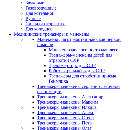
Звуковые
Газовоздушные
Для котельной
Ручные
Сигнализаторы газа
Для колодцев
Медицинские тренажёры и манекены
Манекены для отработки навыков первой
помощи
Манекен взрослого пострадавшего
Тренажёры-манекены детей для
отработки СЛР
Тренажёр торс для СЛР
Роботы-тренажёры для СЛР
Тренажёры для отработки приёма
Геймлиха
Тренажеры-манекены сердечно-легочной
реанимации
Тренажеры-манекены Александр
Тренажеры-манекены Максим
Тренажеры-манекены Илюша
Тренажеры-манекены Алекс
Тренажеры-манекены Степа
Тренажеры-манекены Петр
Тренажеры-манекены Олег