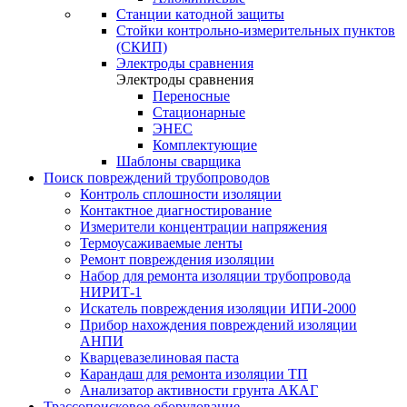
Станции катодной защиты
Стойки контрольно-измерительных пунктов
(СКИП)
Электроды сравнения
Электроды сравнения
Переносные
Стационарные
ЭНЕС
Комплектующие
Шаблоны сварщика
Поиск повреждений трубопроводов
Контроль сплошности изоляции
Контактное диагностирование
Измерители концентрации напряжения
Термоусаживаемые ленты
Ремонт повреждения изоляции
Набор для ремонта изоляции трубопровода
НИРИТ-1
Искатель повреждения изоляции ИПИ-2000
Прибор нахождения повреждений изоляции
АНПИ
Кварцевазелиновая паста
Карандаш для ремонта изоляции ТП
Анализатор активности грунта АКАГ
Трассопоисковое оборудование