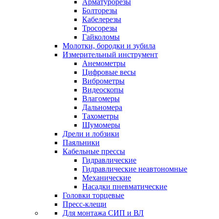
Арматурорезы
Болторезы
Кабелерезы
Тросорезы
Гайколомы
Молотки, бородки и зубила
Измерительный инструмент
Анемометры
Цифровые весы
Виброметры
Видеоскопы
Влагомеры
Дальномера
Тахометры
Шумомеры
Дрели и лобзики
Паяльники
Кабельные прессы
Гидравлические
Гидравлические неавтономные
Механические
Насадки пневматические
Головки торцевые
Пресс-клещи
Для монтажа СИП и ВЛ