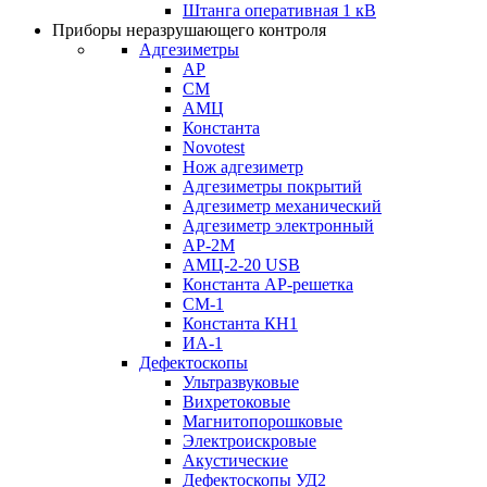
Штанга оперативная 1 кВ
Приборы неразрушающего контроля
Адгезиметры
АР
СМ
АМЦ
Константа
Novotest
Нож адгезиметр
Адгезиметры покрытий
Адгезиметр механический
Адгезиметр электронный
АР-2М
АМЦ-2-20 USB
Константа АР-решетка
СМ-1
Константа КН1
ИА-1
Дефектоскопы
Ультразвуковые
Вихретоковые
Магнитопорошковые
Электроискровые
Акустические
Дефектоскопы УД2