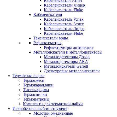
Кабелеискатли Атлет
Кабелеискатели Лидер
Кабелеискатели Fluke
Кабелеискатели
Кабелеискатель Успех
Кабелеискатель Атлет
Кабелеискатель Лидер
Кабелеискатели Fluke
Течеискатели воды
Рефлектометры
Рефлектометры оптические
Металлоискатели и металлодетекторы
Металлодетекторы Дозор
Металлодетекторы АКА
Металлоискатели Garrett
Досмотровые металлоискатели
Термитная сварка
Термосмеси
Термокарандаши
Тигель-формы
Термоспички
Термопатроны
Комплекты для термитной пайки
Искробезопасный инструмент
Молотки омедненные