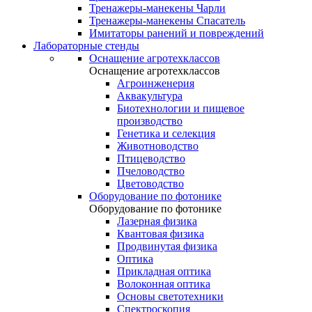
Тренажеры-манекены Чарли
Тренажеры-манекены Спасатель
Имитаторы ранений и повреждений
Лабораторные стенды
Оснащение агротехклассов
Оснащение агротехклассов
Агроинженерия
Аквакультура
Биотехнологии и пищевое
производство
Генетика и селекция
Животноводство
Птицеводство
Пчеловодство
Цветоводство
Оборудование по фотонике
Оборудование по фотонике
Лазерная физика
Квантовая физика
Продвинутая физика
Оптика
Прикладная оптика
Волоконная оптика
Основы светотехники
Спектроскопия