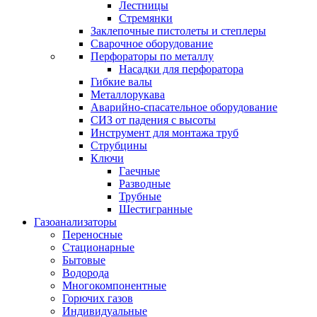
Лестницы
Стремянки
Заклепочные пистолеты и степлеры
Сварочное оборудование
Перфораторы по металлу
Насадки для перфоратора
Гибкие валы
Металлорукава
Аварийно-спасательное оборудование
СИЗ от падения с высоты
Инструмент для монтажа труб
Струбцины
Ключи
Гаечные
Разводные
Трубные
Шестигранные
Газоанализаторы
Переносные
Стационарные
Бытовые
Водорода
Многокомпонентные
Горючих газов
Индивидуальные