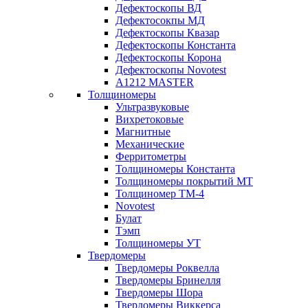
Дефектоскопы ВД
Дефектосокпы МД
Дефектоскопы Квазар
Дефектоскопы Константа
Дефектоскопы Корона
Дефектоскопы Novotest
А1212 MASTER
Толщиномеры
Ультразвуковые
Вихретоковые
Магнитные
Механические
Ферритометры
Толщиномеры Константа
Толщиномеры покрытий МТ
Толщиномер ТМ-4
Novotest
Булат
Тэмп
Толщиномеры УТ
Твердомеры
Твердомеры Роквелла
Твердомеры Бринелля
Твердомеры Шора
Твердомеры Виккерса