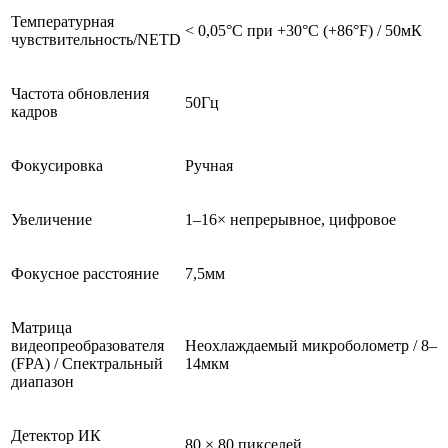
Температурная
< 0,05°C при +30°C (+86°F) / 50мК
чувствительность/NETD
Частота обновления
50Гц
кадров
Фокусировка
Ручная
Увеличение
1–16× непрерывное, цифровое
Фокусное расстояние
7,5мм
Матрица
видеопреобразователя
Неохлаждаемый микроболометр / 8–
(FPA) / Спектральный
14мкм
диапазон
Детектор ИК
80 × 80 пикселей