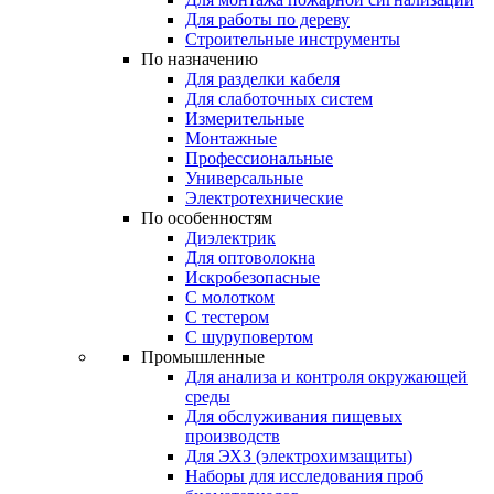
Для работы по дереву
Строительные инструменты
По назначению
Для разделки кабеля
Для слаботочных систем
Измерительные
Монтажные
Профессиональные
Универсальные
Электротехнические
По особенностям
Диэлектрик
Для оптоволокна
Искробезопасные
С молотком
С тестером
С шуруповертом
Промышленные
Для анализа и контроля окружающей
среды
Для обслуживания пищевых
производств
Для ЭХЗ (электрохимзащиты)
Наборы для исследования проб