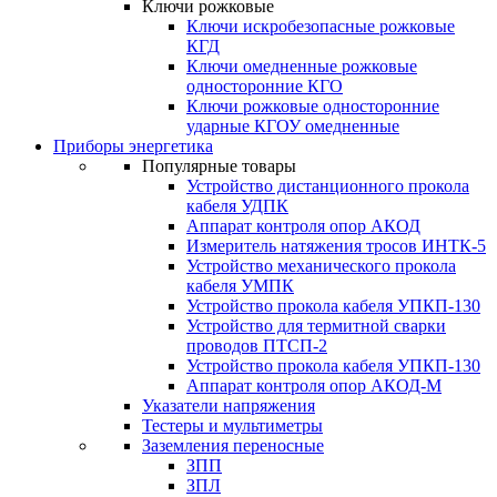
Ключи рожковые
Ключи искробезопасные рожковые
КГД
Ключи омедненные рожковые
односторонние КГО
Ключи рожковые односторонние
ударные КГОУ омедненные
Приборы энергетика
Популярные товары
Устройство дистанционного прокола
кабеля УДПК
Аппарат контроля опор АКОД
Измеритель натяжения тросов ИНТК-5
Устройство механического прокола
кабеля УМПК
Устройство прокола кабеля УПКП-130
Устройство для термитной сварки
проводов ПТСП-2
Устройство прокола кабеля УПКП-130
Аппарат контроля опор АКОД-М
Указатели напряжения
Тестеры и мультиметры
Заземления переносные
ЗПП
ЗПЛ