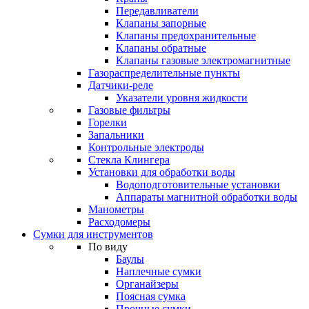
Передавливатели
Клапаны запорные
Клапаны предохранительные
Клапаны обратные
Клапаны газовые электромагнитные
Газораспределительные пункты
Датчики-реле
Указатели уровня жидкости
Газовые фильтры
Горелки
Запальники
Контрольные электроды
Стекла Клингера
Установки для обработки воды
Водоподготовительные установки
Аппараты магнитной обработки воды
Манометры
Расходомеры
Сумки для инструментов
По виду
Баулы
Наплечные сумки
Органайзеры
Поясная сумка
Прочные сумки