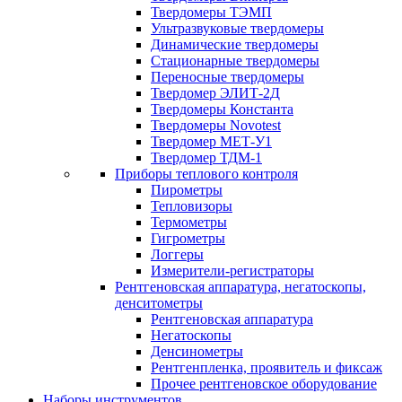
Твердомеры ТЭМП
Ультразвуковые твердомеры
Динамические твердомеры
Стационарные твердомеры
Переносные твердомеры
Твердомер ЭЛИТ-2Д
Твердомеры Константа
Твердомеры Novotest
Твердомер МЕТ-У1
Твердомер ТДМ-1
Приборы теплового контроля
Пирометры
Тепловизоры
Термометры
Гигрометры
Логгеры
Измерители-регистраторы
Рентгеновская аппаратура, негатоскопы,
денситометры
Рентгеновская аппаратура
Негатоскопы
Денсинометры
Рентгенпленка, проявитель и фиксаж
Прочее рентгеновское оборудование
Наборы инструментов