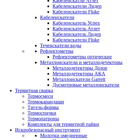
Кабелеискатли Атлет
Кабелеискатели Лидер
Кабелеискатели Fluke
Кабелеискатели
Кабелеискатель Успех
Кабелеискатель Атлет
Кабелеискатель Лидер
Кабелеискатели Fluke
Течеискатели воды
Рефлектометры
Рефлектометры оптические
Металлоискатели и металлодетекторы
Металлодетекторы Дозор
Металлодетекторы АКА
Металлоискатели Garrett
Досмотровые металлоискатели
Термитная сварка
Термосмеси
Термокарандаши
Тигель-формы
Термоспички
Термопатроны
Комплекты для термитной пайки
Искробезопасный инструмент
Молотки омедненные