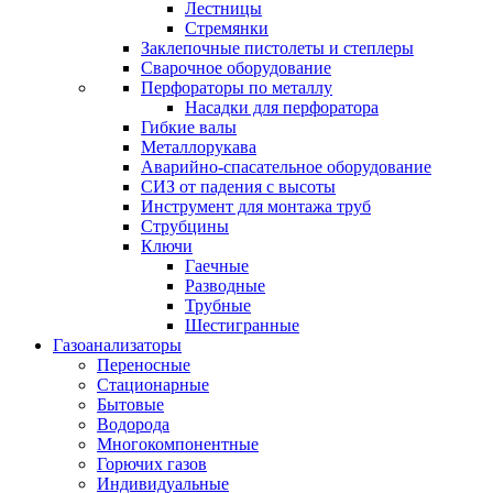
Лестницы
Стремянки
Заклепочные пистолеты и степлеры
Сварочное оборудование
Перфораторы по металлу
Насадки для перфоратора
Гибкие валы
Металлорукава
Аварийно-спасательное оборудование
СИЗ от падения с высоты
Инструмент для монтажа труб
Струбцины
Ключи
Гаечные
Разводные
Трубные
Шестигранные
Газоанализаторы
Переносные
Стационарные
Бытовые
Водорода
Многокомпонентные
Горючих газов
Индивидуальные