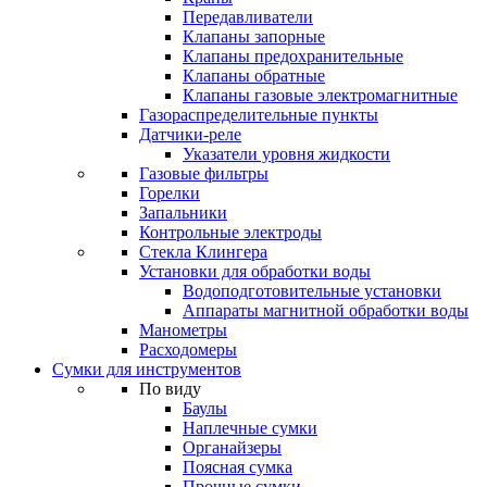
Передавливатели
Клапаны запорные
Клапаны предохранительные
Клапаны обратные
Клапаны газовые электромагнитные
Газораспределительные пункты
Датчики-реле
Указатели уровня жидкости
Газовые фильтры
Горелки
Запальники
Контрольные электроды
Стекла Клингера
Установки для обработки воды
Водоподготовительные установки
Аппараты магнитной обработки воды
Манометры
Расходомеры
Сумки для инструментов
По виду
Баулы
Наплечные сумки
Органайзеры
Поясная сумка
Прочные сумки