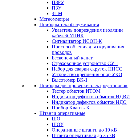
ПЗРУ
ПЗУ
ЗПМ
Мегаомметры
Приборы тех.обслуживания
Указатель повреждения изоляции
кабелей УПИК
Сигнализатор ИСОН-К
Приспособления для скручивания
проводов
Бесконечный канат
Страховочное устройство СУ-1
Набор для сварки скруток НИСС
Устройство крепления опор УКО
Высотомер ВК-1
Приборы для проверки электроустановок
Тестер обмоток ИТОМ
Индикатор дефектов обмоток ИДВИ
Индикатор дефектов обмоток ИДО
Прибор Квант - К
Штанги оперативные
ШО
ШОУ
Оперативные штанги до 10 кВ
Штанга оперативная до 35 кВ