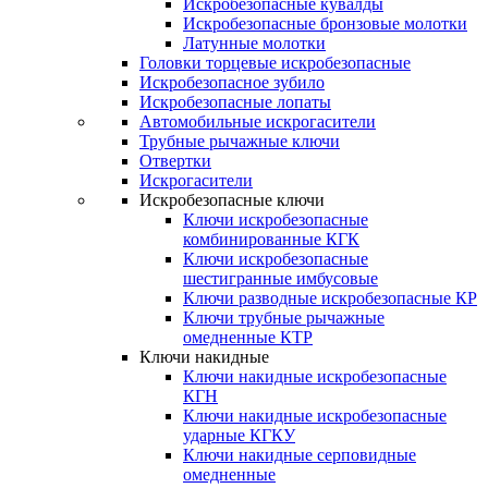
Искробезопасные кувалды
Искробезопасные бронзовые молотки
Латунные молотки
Головки торцевые искробезопасные
Искробезопасное зубило
Искробезопасные лопаты
Автомобильные искрогасители
Трубные рычажные ключи
Отвертки
Искрогасители
Искробезопасные ключи
Ключи искробезопасные
комбинированные КГК
Ключи искробезопасные
шестигранные имбусовые
Ключи разводные искробезопасные КР
Ключи трубные рычажные
омедненные КТР
Ключи накидные
Ключи накидные искробезопасные
КГН
Ключи накидные искробезопасные
ударные КГКУ
Ключи накидные серповидные
омедненные