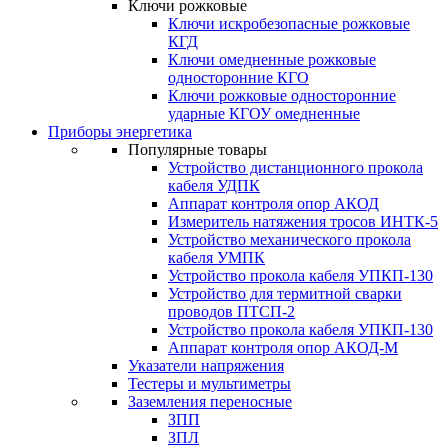
Ключи рожковые
Ключи искробезопасные рожковые
КГД
Ключи омедненные рожковые
односторонние КГО
Ключи рожковые односторонние
ударные КГОУ омедненные
Приборы энергетика
Популярные товары
Устройство дистанционного прокола
кабеля УДПК
Аппарат контроля опор АКОД
Измеритель натяжения тросов ИНТК-5
Устройство механического прокола
кабеля УМПК
Устройство прокола кабеля УПКП-130
Устройство для термитной сварки
проводов ПТСП-2
Устройство прокола кабеля УПКП-130
Аппарат контроля опор АКОД-М
Указатели напряжения
Тестеры и мультиметры
Заземления переносные
ЗПП
ЗПЛ