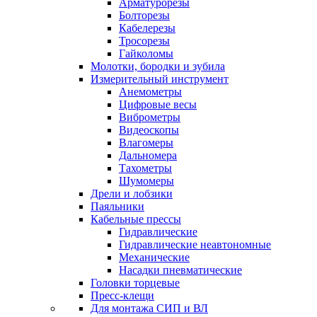
Арматурорезы
Болторезы
Кабелерезы
Тросорезы
Гайколомы
Молотки, бородки и зубила
Измерительный инструмент
Анемометры
Цифровые весы
Виброметры
Видеоскопы
Влагомеры
Дальномера
Тахометры
Шумомеры
Дрели и лобзики
Паяльники
Кабельные прессы
Гидравлические
Гидравлические неавтономные
Механические
Насадки пневматические
Головки торцевые
Пресс-клещи
Для монтажа СИП и ВЛ