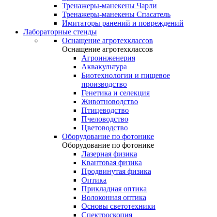
Тренажеры-манекены Чарли
Тренажеры-манекены Спасатель
Имитаторы ранений и повреждений
Лабораторные стенды
Оснащение агротехклассов
Оснащение агротехклассов
Агроинженерия
Аквакультура
Биотехнологии и пищевое
производство
Генетика и селекция
Животноводство
Птицеводство
Пчеловодство
Цветоводство
Оборудование по фотонике
Оборудование по фотонике
Лазерная физика
Квантовая физика
Продвинутая физика
Оптика
Прикладная оптика
Волоконная оптика
Основы светотехники
Спектроскопия