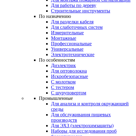
Для работы по дереву
Строительные инструменты
По назначению
Для разделки кабеля
Для слаботочных систем
Измерительные
Монтажные
Профессиональные
Универсальные
Электротехнические
По особенностям
Диэлектрик
Для оптоволокна
Искробезопасные
С молотком
С тестером
С шуруповертом
Промышленные
Для анализа и контроля окружающей
среды
Для обслуживания пищевых
производств
Для ЭХЗ (электрохимзащиты)
Наборы для исследования проб