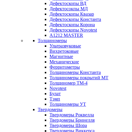
Дефектоскопы ВД
Дефектосокпы МД
Дефектоскопы Квазар
Дефектоскопы Константа
Дефектоскопы Корона
Дефектоскопы Novotest
А1212 MASTER
Толщиномеры
Ультразвуковые
Вихретоковые
Магнитные
Механические
Ферритометры
Толщиномеры Константа
Толщиномеры покрытий МТ
Толщиномер ТМ-4
Novotest
Булат
Тэмп
Толщиномеры УТ
Твердомеры
Твердомеры Роквелла
Твердомеры Бринелля
Твердомеры Шора
Твердомеры Виккерса