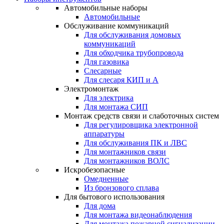
Автомобильные наборы
Автомобильные
Обслуживание коммуникаций
Для обслуживания домовых
коммуникаций
Для обходчика трубопровода
Для газовика
Слесарные
Для слесаря КИП и А
Электромонтаж
Для электрика
Для монтажа СИП
Монтаж средств связи и слаботочных систем
Для регулировщика электронной
аппаратуры
Для обслуживания ПК и ЛВС
Для монтажников связи
Для монтажников ВОЛС
Искробезопасные
Омедненные
Из бронзового сплава
Для бытового использования
Для дома
Для монтажа видеонаблюдения
Для монтажа пожарной сигнализации