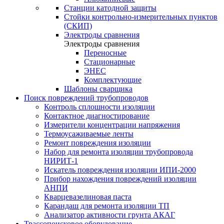
Станции катодной защиты
Стойки контрольно-измерительных пунктов
(СКИП)
Электроды сравнения
Электроды сравнения
Переносные
Стационарные
ЭНЕС
Комплектующие
Шаблоны сварщика
Поиск повреждений трубопроводов
Контроль сплошности изоляции
Контактное диагностирование
Измерители концентрации напряжения
Термоусаживаемые ленты
Ремонт повреждения изоляции
Набор для ремонта изоляции трубопровода
НИРИТ-1
Искатель повреждения изоляции ИПИ-2000
Прибор нахождения повреждений изоляции
АНПИ
Кварцевазелиновая паста
Карандаш для ремонта изоляции ТП
Анализатор активности грунта АКАГ
Трассопоисковое оборудование