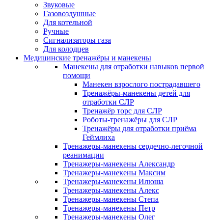
Звуковые
Газовоздушные
Для котельной
Ручные
Сигнализаторы газа
Для колодцев
Медицинские тренажёры и манекены
Манекены для отработки навыков первой
помощи
Манекен взрослого пострадавшего
Тренажёры-манекены детей для
отработки СЛР
Тренажёр торс для СЛР
Роботы-тренажёры для СЛР
Тренажёры для отработки приёма
Геймлиха
Тренажеры-манекены сердечно-легочной
реанимации
Тренажеры-манекены Александр
Тренажеры-манекены Максим
Тренажеры-манекены Илюша
Тренажеры-манекены Алекс
Тренажеры-манекены Степа
Тренажеры-манекены Петр
Тренажеры-манекены Олег