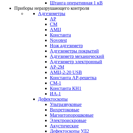
Штанга оперативная 1 кВ
Приборы неразрушающего контроля
Адгезиметры
АР
СМ
АМЦ
Константа
Novotest
Нож адгезиметр
Адгезиметры покрытий
Адгезиметр механический
Адгезиметр электронный
АР-2М
АМЦ-2-20 USB
Константа АР-решетка
СМ-1
Константа КН1
ИА-1
Дефектоскопы
Ультразвуковые
Вихретоковые
Магнитопорошковые
Электроискровые
Акустические
Дефектоскопы УД2