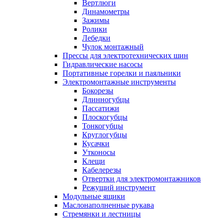
Вертлюги
Динамометры
Зажимы
Ролики
Лебедки
Чулок монтажный
Прессы для электротехнических шин
Гидравлические насосы
Портативные горелки и паяльники
Электромонтажные инструменты
Бокорезы
Длинногубцы
Пассатижи
Плоскогубцы
Тонкогубцы
Круглогубцы
Кусачки
Утконосы
Клещи
Кабелерезы
Отвертки для электромонтажников
Режущий инструмент
Модульные ящики
Маслонаполненные рукава
Стремянки и лестницы