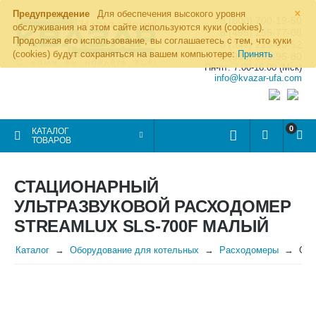
×
Предупреждение
Для обеспечения высокого уровня
8 (800) 700-19-50
обслуживания на этом сайте используются куки (cookies).
8 (495) 255-77-08
Продолжая его использование, вы соглашаетесь с тем, что куки
8 (347) 225-00-52
(cookies) будут сохраняться на вашем компьютере:
Принять
8 (986) 963-95-80
Пн-пт: 7.00-16.00 (Мск)
info@kvazar-ufa.com
0
КАТАЛОГ
ТОВАРОВ
СТАЦИОНАРНЫЙ
УЛЬТРАЗВУКОВОЙ РАСХОДОМЕР
STREAMLUX SLS-700F МАЛЫЙ
Каталог
Оборудование для котельных
Расходомеры
Ста