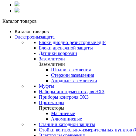
Каталог товаров
Каталог товаров
Электрохимзащита
Блоки диодно-резисторные БДР
Блоки дренажной защиты
Датчики коррозии
Заземлители
Заземлители
Штыри заземления
Стержни заземления
Анодные заземлители
Муфты
Наборы инструментов для ЭХЗ
Приборы контроля ЭХЗ
Протекторы
Протекторы
Магниевые
Алюминиевые
Станции катодной защиты
Стойки контрольно-измерительных пунктов 
Электроды сравнения