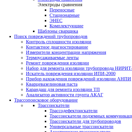
Электроды сравнения
Переносные
Стационарные
ЭНЕС
Комплектующие
Шаблоны сварщика
Поиск повреждений трубопроводов
Контроль сплошности изоляции
Контактное диагностирование
Измерители концентрации напряжения
Термоусаживаемые ленты
Ремонт повреждения изоляции
Набор для ремонта изоляции трубопровода НИРИТ
Искатель повреждения изоляции ИПИ-2000
Прибор нахождения повреждений изоляции АНПИ
Кварцевазелиновая паста
Карандаш для ремонта изоляции ТП
Анализатор активности грунта АКАГ
Трассопоисковое оборудование
Трассоискатели
Трассодефектоискатели
Трассоискатели подземных коммуникац
Трассоискатели для трубопроводов
Универсальные трассоискатели
Акустические трассоискатели