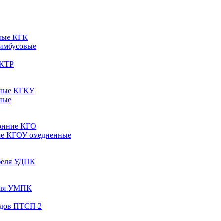
ные КГК
 имбусовые
 КТР
рные КГКУ
ные
онние КГО
ые КГОУ омедненные
абеля УДПК
беля УМПК
одов ПТСП-2