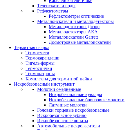
Кабелеискатели Fluke
Течеискатели воды
Рефлектометры
Рефлектометры оптические
Металлоискатели и металлодетекторы
Металлодетекторы Дозор
Металлодетекторы АКА
Металлоискатели Garrett
Досмотровые металлоискатели
Термитная сварка
Термосмеси
Термокарандаши
Тигель-формы
Термоспички
Термопатроны
Комплекты для термитной пайки
Искробезопасный инструмент
Молотки омедненные
Искробезопасные кувалды
Искробезопасные бронзовые молотки
Латунные молотки
Головки торцевые искробезопасные
Искробезопасное зубило
Искробезопасные лопаты
Автомобильные искрогасители