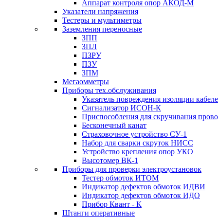
Аппарат контроля опор АКОД-М
Указатели напряжения
Тестеры и мультиметры
Заземления переносные
ЗПП
ЗПЛ
ПЗРУ
ПЗУ
ЗПМ
Мегаомметры
Приборы тех.обслуживания
Указатель повреждения изоляции кабе
Сигнализатор ИСОН-К
Приспособления для скручивания пров
Бесконечный канат
Страховочное устройство СУ-1
Набор для сварки скруток НИСС
Устройство крепления опор УКО
Высотомер ВК-1
Приборы для проверки электроустановок
Тестер обмоток ИТОМ
Индикатор дефектов обмоток ИДВИ
Индикатор дефектов обмоток ИДО
Прибор Квант - К
Штанги оперативные