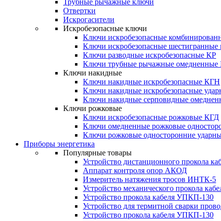
Трубные рычажные ключи
Отвертки
Искрогасители
Искробезопасные ключи
Ключи искробезопасные комбинирован
Ключи искробезопасные шестигранные
Ключи разводные искробезопасные КР
Ключи трубные рычажные омедненные
Ключи накидные
Ключи накидные искробезопасные КГН
Ключи накидные искробезопасные уда
Ключи накидные серповидные омеднен
Ключи рожковые
Ключи искробезопасные рожковые КГД
Ключи омедненные рожковые одностор
Ключи рожковые односторонние ударн
Приборы энергетика
Популярные товары
Устройство дистанционного прокола к
Аппарат контроля опор АКОД
Измеритель натяжения тросов ИНТК-5
Устройство механического прокола ка
Устройство прокола кабеля УПКП-130
Устройство для термитной сварки пров
Устройство прокола кабеля УПКП-130