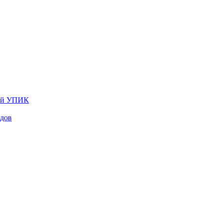
лей УПИК
одов