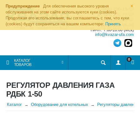
×
Предупреждение
Для обеспечения высокого уровня
8 (800) 700-19-50
обслуживания на этом сайте используются куки (cookies).
8 (495) 255-77-08
Продолжая его использование, вы соглашаетесь с тем, что куки
8 (347) 225-00-52
(cookies) будут сохраняться на вашем компьютере:
Принять
8 (986) 963-95-80
Пн-пт: 7.00-16.00 (Мск)
info@kvazar-ufa.com
0
КАТАЛОГ
ТОВАРОВ
РЕГУЛЯТОР ДАВЛЕНИЯ ГАЗА
РДБК 1-50
Каталог
Оборудование для котельных
Регуляторы давления 