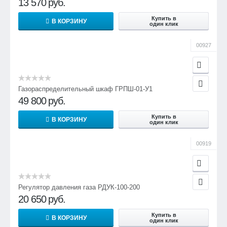
13 570
руб.
900
Купить в
В КОРЗИНУ
один клик
1408
00927
2816
1418
2816
Газораспределительный шкаф ГРПШ-01-У1
49 800
руб.
Габаритные размеры:
Купить в
В КОРЗИНУ
строительная длина, мм
один клик
230
00919
350
ширина, мм
Регулятор давления газа РДУК-100-200
466
20 650
руб.
412
Купить в
В КОРЗИНУ
один клик