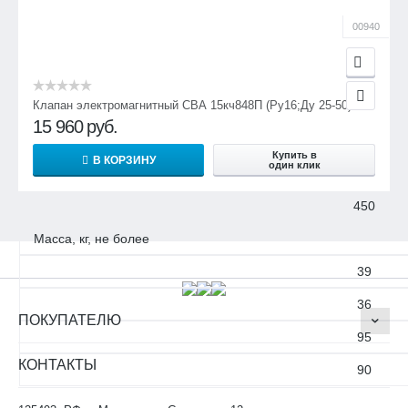
466
00940
412
537
Клапан электромагнитный СВА 15кч848П (Ру16;Ду 25-50)
520
15 960
руб.
высота, мм
Купить в
В КОРЗИНУ
один клик
278
450
Масса, кг, не более
39
36
ПОКУПАТЕЛЮ
95
КОНТАКТЫ
90