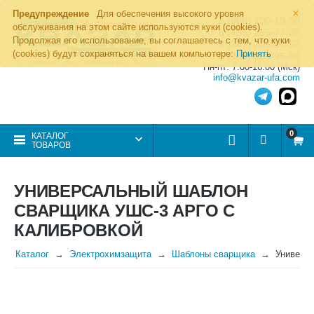
×
Предупреждение
Для обеспечения высокого уровня
8 (800) 700-19-50
обслуживания на этом сайте используются куки (cookies).
8 (495) 255-77-08
Продолжая его использование, вы соглашаетесь с тем, что куки
8 (347) 225-00-52
(cookies) будут сохраняться на вашем компьютере:
Принять
8 (986) 963-95-80
Пн-пт: 7.00-16.00 (Мск)
info@kvazar-ufa.com
0
КАТАЛОГ
ТОВАРОВ
УНИВЕРСАЛЬНЫЙ ШАБЛОН
СВАРЩИКА УШС-3 АРГО С
КАЛИБРОВКОЙ
Каталог
Электрохимзащита
Шаблоны сварщика
Универс