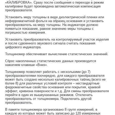
«КАЛИБРОВКА». Сразу после сообщения о переходе в режим
калибровки будет произведена автоматическая компенсация
преобразователя.
Установить меру толщины в виде диэлектрической пленки или
неферромагнитной фольги на образец основания и установить
преобразователь на меру толщины. На индикаторе должно
появиться показание, равное значению меры толщины с
погрешностью измерения.
Установить преобразователь на контролируемый участок изделия
и после сдвоенного звукового сигнала считать показания
цифрового индикатора.
Толщиномер обеспечивает вычисление статистических значений.
Сброс накопленных статистических данных производится
нажатием клавиши «Вниз».
Толщиномер позволяет работать с несколькими (до 7)
преобразователями поочередно, для каждого преобразователя
может быть создано несколько калибровочных таблиц (всего не
более 8) для различных условий контроля – нестандартные
ферромагнитные свойства основания или покрытия, краевой
эффект, кривизна поверхности и т.д. Для смены преобразователя
перейти в один из вышеуказанных режимов. Отключить
преобразователь от толщиномера. Подключить другой
преобразователь.
В памяти толщиномера организовано 8 групп измерений, в
каждую из которых может быть записано до 120 измеренных