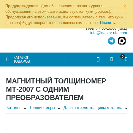
×
Предупреждение
Для обеспечения высокого уровня
8 (800) 700-19-50
обслуживания на этом сайте используются куки (cookies).
8 (495) 255-77-08
Продолжая его использование, вы соглашаетесь с тем, что куки
8 (347) 225-00-52
(cookies) будут сохраняться на вашем компьютере:
Принять
8 (986) 963-95-80
Пн-пт: 7.00-16.00 (Мск)
info@kvazar-ufa.com
0
КАТАЛОГ
ТОВАРОВ
МАГНИТНЫЙ ТОЛЩИНОМЕР
МТ-2007 С ОДНИМ
ПРЕОБРАЗОВАТЕЛЕМ
Каталог
Толщиномеры
Для контроля толщины металла
М