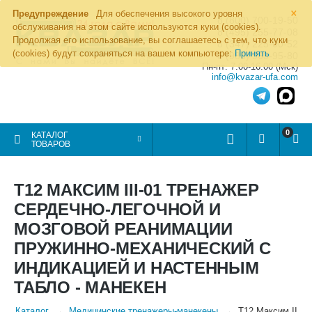
×
Предупреждение
Для обеспечения высокого уровня
8 (800) 700-19-50
обслуживания на этом сайте используются куки (cookies).
8 (495) 255-77-08
Продолжая его использование, вы соглашаетесь с тем, что куки
8 (347) 225-00-52
(cookies) будут сохраняться на вашем компьютере:
Принять
8 (986) 963-95-80
Пн-пт: 7.00-16.00 (Мск)
info@kvazar-ufa.com
0
КАТАЛОГ
ТОВАРОВ
Т12 МАКСИМ III-01 ТРЕНАЖЕР
СЕРДЕЧНО-ЛЕГОЧНОЙ И
МОЗГОВОЙ РЕАНИМАЦИИ
ПРУЖИННО-МЕХАНИЧЕСКИЙ С
ИНДИКАЦИЕЙ И НАСТЕННЫМ
ТАБЛО - МАНЕКЕН
Каталог
Медицинские тренажеры-манекены
Т12 Максим III-0