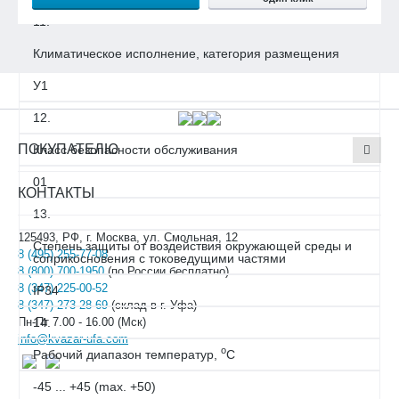
11.
Климатическое исполнение, категория размещения
У1
12.
ПОКУПАТЕЛЮ
Класс безопасности обслуживания
01
КОНТАКТЫ
13.
125493, РФ, г. Москва, ул. Смольная, 12
Степень защиты от воздействия окружающей среды и
8 (495) 255-77-08
соприкосновения с токоведущими частями
8 (800) 700-1950
(по России бесплатно)
8 (347) 225-00-52
IP34
8 (347) 273-28-69
(склад в г. Уфа)
14.
Пн-Пт 7.00 - 16.00 (Мск)
info@kvazar-ufa.com
о
Рабочий диапазон температур,
С
-45 ... +45 (max. +50)