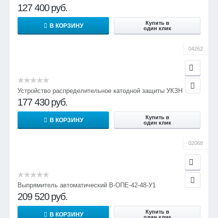
78
127 400
руб.
82
Купить в
В КОРЗИНУ
один клик
82
04262
9.
Пульсация выходного напряжения постоянного тока, не
более, %:
Устройство распределительное катодной защиты УКЗН
с фильтром ФПП-1
177 430
руб.
3
Купить в
В КОРЗИНУ
один клик
без ФПП-1
02068
50
10.
Выпрямитель автоматический В-ОПЕ-42-48-У1
Напряжение срабатывания защиты от атмосферных
перенапряжений, В
209 520
руб.
390
Купить в
В КОРЗИНУ
один клик