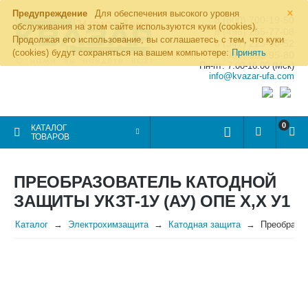
×
Предупреждение
Для обеспечения высокого уровня
8 (800) 700-19-50
обслуживания на этом сайте используются куки (cookies).
8 (495) 255-77-08
Продолжая его использование, вы соглашаетесь с тем, что куки
8 (347) 225-00-52
(cookies) будут сохраняться на вашем компьютере:
Принять
8 (986) 963-95-80
Пн-пт: 7.00-16.00 (Мск)
info@kvazar-ufa.com
0
КАТАЛОГ
ТОВАРОВ
ПРЕОБРАЗОВАТЕЛЬ КАТОДНОЙ
ЗАЩИТЫ УКЗТ-1У (АУ) ОПЕ Х,Х У1
Каталог
Электрохимзащита
Катодная защита
Преобразов