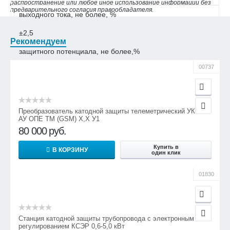
распространение или любое иное использование информации без
предварительного согласия правообладателя.
выходного тока, не более, %
±2,5
Рекомендуем
защитного потенциала, не более,%
00737
±2,5
8.
Коэффициент полезного действия:
Преобразователь катодной защиты телеметрический УКЗТ-
АУ ОПЕ ТМ (GSM) Х,Х У1
без фильтра ФПП-1, не менее, %
80 000
руб.
70
Купить в
В КОРЗИНУ
один клик
с ФПП-1, не менее, %
01830
71
75
75
Станция катодной защиты трубопровода с электронным
регулированием КСЭР 0,6-5,0 кВт