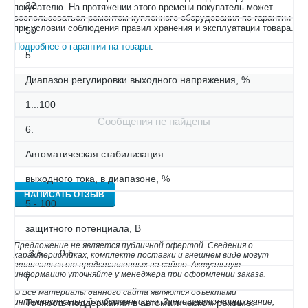
32
покупателю. На протяжении этого времени покупатель может
воспользоваться ремонтом купленного оборудования по гарантии
при условии соблюдения правил хранения и эксплуатации товара.
50
Подробнее о гарантии на товары
.
5.
Диапазон регулировки выходного напряжения, %
1...100
Сообщения не найдены
6.
Автоматическая стабилизация:
выходного тока, в диапазоне, %
НАПИСАТЬ ОТЗЫВ
5 - 100
защитного потенциала, В
Предложение не является публичной офертой. Сведения о
-3,5 ... -0,5
характеристиках, комплекте поставки и внешнем виде могут
отличаться от представленных на сайте. Актуальную
информацию уточняйте у менеджера при оформлении заказа.
7.
© Все материалы данного сайта являются объектами
интеллектуальной собственности. Запрещается копирование,
Точность поддержания в автоматическом режиме: