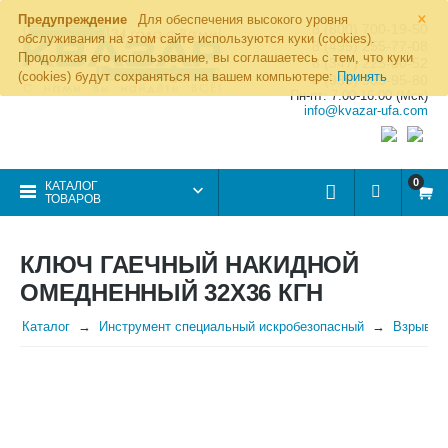
×
Предупреждение
Для обеспечения высокого уровня
8 (800) 700-19-50
обслуживания на этом сайте используются куки (cookies).
8 (495) 255-77-08
Продолжая его использование, вы соглашаетесь с тем, что куки
8 (347) 225-00-52
(cookies) будут сохраняться на вашем компьютере:
Принять
8 (986) 963-95-80
Пн-пт: 7.00-16.00 (Мск)
info@kvazar-ufa.com
0
КАТАЛОГ
ТОВАРОВ
КЛЮЧ ГАЕЧНЫЙ НАКИДНОЙ
ОМЕДНЕННЫЙ 32Х36 КГН
Каталог
Инструмент специальный искробезопасный
Взрывоб