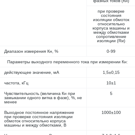
фазных токов (Кн)
при проверке
состояния
изоляции обмоток
относительно
корпуса машины и
между обмотками
сопротивление
изоляции (Rи)
Диапазон измерения Кн, %
0-99
Параметры выходного переменного тока при измерении Кн:
действующее значение, мА
1,5±0,15
частота, кГц
10±1
Чувствительность (величина Кн при
5
замыкании одного витка в фазе), %, не
менее
Выходное постоянное напряжение
1000±100
при проверке состояния изоляции
обмоток относительно корпуса
машины и между обмотками, В