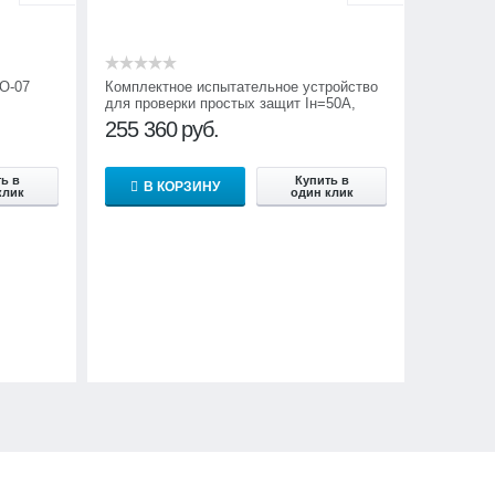
О-07
Комплектное испытательное устройство
для проверки простых защит Iн=50А,
Р=0,5кВт Нептун
255 360
руб.
ь в
Купить в
В КОРЗИНУ
клик
один клик