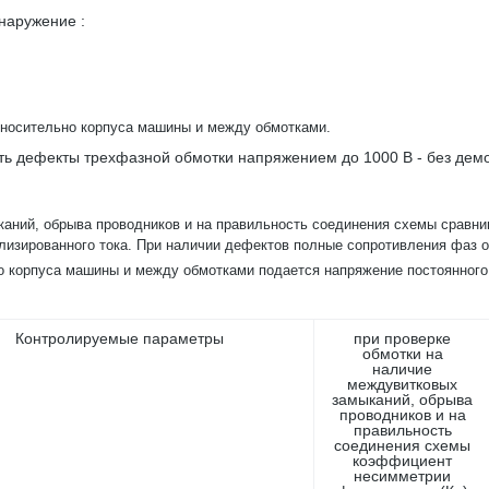
наружение :
тносительно корпуса машины и между обмотками.
ть дефекты трехфазной обмотки напряжением до 1000 В - без де
каний, обрыва проводников и на правильность соединения схемы сравн
лизированного тока. При наличии дефектов полные сопротивления фаз о
о корпуса машины и между обмотками подается напряжение постоянного т
Контролируемые параметры
при проверке
обмотки на
наличие
междувитковых
замыканий, обрыва
проводников и на
правильность
соединения схемы
коэффициент
несимметрии