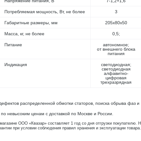
Напряжение питания, В
7-1,2+1,6
Потребляемая мощность, Вт, не более
3
Габаритные размеры, мм
205х80х50
Масса, кг, не более
0,5;
Питание
автономное;
от внешнего блока
питания
Индикация
светодиодная;
светодиодная
алфавитно-
цифровая
трехразрядная
ефектов распределенной обмотки статоров, поиска обрыва фаз и 
 по невысоким ценам с доставкой по Москве и России.
-магазине ООО «Квазар» составляет 1 год со дня отгрузки покупателю. 
рантии при условии соблюдения правил хранения и эксплуатации товара.