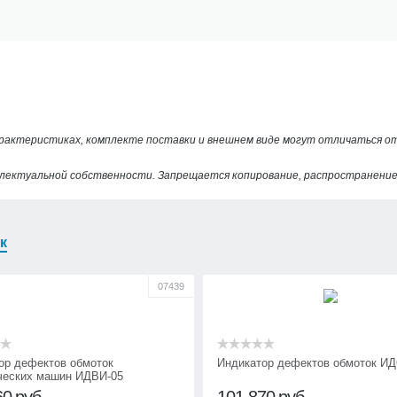
арактеристиках, комплекте поставки и внешнем виде могут отличаться 
лектуальной собственности. Запрещается копирование, распространение 
к
07439
ор дефектов обмоток
Индикатор дефектов обмоток ИД
ческих машин ИДВИ-05
60
руб.
101 870
руб.