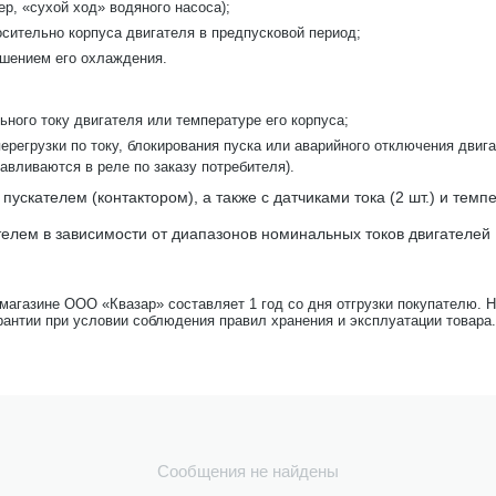
р, «сухой ход» водяного насоса);
сительно корпуса двигателя в предпусковой период;
дшением его охлаждения.
ного току двигателя или температуре его корпуса;
ерегрузки по току, блокирования пуска или аварийного отключения дви
авливаются в реле по заказу потребителя).
скателем (контактором), а также с датчиками тока (2 шт.) и темп
лем в зависимости от диапазонов номинальных токов двигателей :
-магазине ООО «Квазар» составляет 1 год со дня отгрузки покупателю. 
рантии при условии соблюдения правил хранения и эксплуатации товара.
Сообщения не найдены