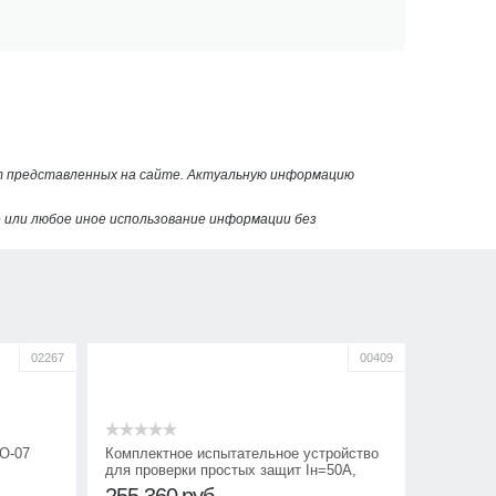
от представленных на сайте. Актуальную информацию
или любое иное использование информации без
02267
00409
О-07
Комплектное испытательное устройство
для проверки простых защит Iн=50А,
Р=0,5кВт Нептун
255 360
руб.