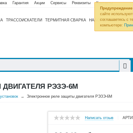
авка
Гарантия
Акции
Сервисы
Реквизиты
Контакты
Предупреждение
сайте используют
соглашаетесь с те
ТА
ТРАССОИСКАТЕЛИ
ТЕРМИТНАЯ СВАРКА
НАБОРЫ ИНСТРУМЕН
компьютере:
Прин
 ДВИГАТЕЛЯ РЭЗЭ-6М
оустановок
Электронное реле защиты двигателя РЭЗЭ-6М
Написать отзыв
АРТИ