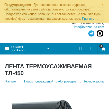
×
Предупреждение
Для обеспечения высокого уровня
8 (800) 700-19-50
обслуживания на этом сайте используются куки (cookies).
8 (495) 255-77-08
Продолжая его использование, вы соглашаетесь с тем, что куки
8 (347) 225-00-52
(cookies) будут сохраняться на вашем компьютере:
Принять
8 (986) 963-95-80
Пн-пт: 7.00-16.00 (Мск)
info@kvazar-ufa.com
0
КАТАЛОГ
ТОВАРОВ
ЛЕНТА ТЕРМОУСАЖИВАЕМАЯ
ТЛ-450
Каталог
Поиск повреждений трубопроводов
Термоусаживаем