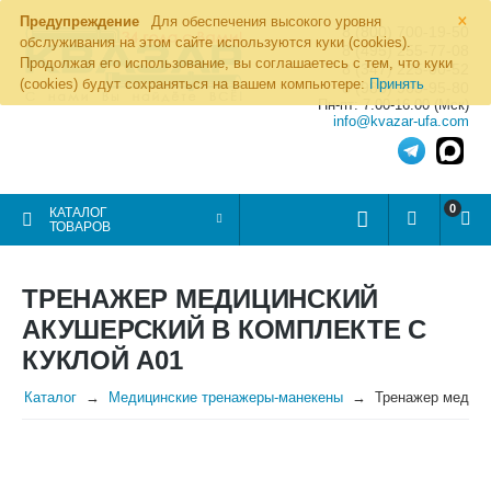
×
Предупреждение
Для обеспечения высокого уровня
8 (800) 700-19-50
обслуживания на этом сайте используются куки (cookies).
8 (495) 255-77-08
Продолжая его использование, вы соглашаетесь с тем, что куки
8 (347) 225-00-52
(cookies) будут сохраняться на вашем компьютере:
Принять
8 (986) 963-95-80
Пн-пт: 7.00-16.00 (Мск)
info@kvazar-ufa.com
0
КАТАЛОГ
ТОВАРОВ
ТРЕНАЖЕР МЕДИЦИНСКИЙ
АКУШЕРСКИЙ В КОМПЛЕКТЕ С
КУКЛОЙ А01
Каталог
Медицинские тренажеры-манекены
Тренажер медици