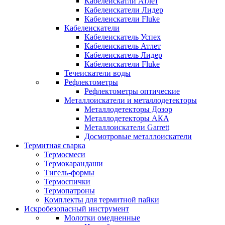
Кабелеискатли Атлет
Кабелеискатели Лидер
Кабелеискатели Fluke
Кабелеискатели
Кабелеискатель Успех
Кабелеискатель Атлет
Кабелеискатель Лидер
Кабелеискатели Fluke
Течеискатели воды
Рефлектометры
Рефлектометры оптические
Металлоискатели и металлодетекторы
Металлодетекторы Дозор
Металлодетекторы АКА
Металлоискатели Garrett
Досмотровые металлоискатели
Термитная сварка
Термосмеси
Термокарандаши
Тигель-формы
Термоспички
Термопатроны
Комплекты для термитной пайки
Искробезопасный инструмент
Молотки омедненные