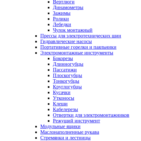
Вертлюги
Динамометры
Зажимы
Ролики
Лебедки
Чулок монтажный
Прессы для электротехнических шин
Гидравлические насосы
Портативные горелки и паяльники
Электромонтажные инструменты
Бокорезы
Длинногубцы
Пассатижи
Плоскогубцы
Тонкогубцы
Круглогубцы
Кусачки
Утконосы
Клещи
Кабелерезы
Отвертки для электромонтажников
Режущий инструмент
Модульные ящики
Маслонаполненные рукава
Стремянки и лестницы