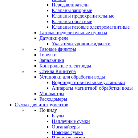
Передавливатели
Клапаны запорные
Клапаны предохранительные
Клапаны обратные
Клапаны газовые электромагнитные
Газораспределительные пункты
Датчики-реле
Указатели уровня жидкости
Газовые фильтры
Горелки
Запальники
Контрольные электроды
Стекла Клингера
Установки для обработки воды
Водоподготовительные установки
Аппараты магнитной обработки воды
Манометры
Расходомеры
Сумки для инструментов
По виду
Баулы
Наплечные сумки
Органайзеры
Поясная сумка
Прочные сумки