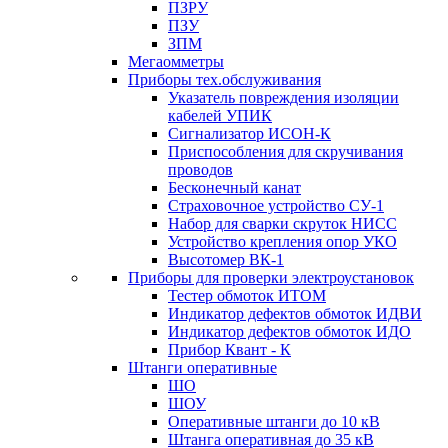
ПЗРУ
ПЗУ
ЗПМ
Мегаомметры
Приборы тех.обслуживания
Указатель повреждения изоляции
кабелей УПИК
Сигнализатор ИСОН-К
Приспособления для скручивания
проводов
Бесконечный канат
Страховочное устройство СУ-1
Набор для сварки скруток НИСС
Устройство крепления опор УКО
Высотомер ВК-1
Приборы для проверки электроустановок
Тестер обмоток ИТОМ
Индикатор дефектов обмоток ИДВИ
Индикатор дефектов обмоток ИДО
Прибор Квант - К
Штанги оперативные
ШО
ШОУ
Оперативные штанги до 10 кВ
Штанга оперативная до 35 кВ