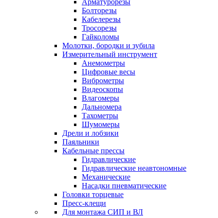
Арматурорезы
Болторезы
Кабелерезы
Тросорезы
Гайколомы
Молотки, бородки и зубила
Измерительный инструмент
Анемометры
Цифровые весы
Виброметры
Видеоскопы
Влагомеры
Дальномера
Тахометры
Шумомеры
Дрели и лобзики
Паяльники
Кабельные прессы
Гидравлические
Гидравлические неавтономные
Механические
Насадки пневматические
Головки торцевые
Пресс-клещи
Для монтажа СИП и ВЛ