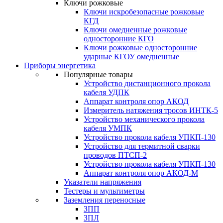
Ключи рожковые
Ключи искробезопасные рожковые
КГД
Ключи омедненные рожковые
односторонние КГО
Ключи рожковые односторонние
ударные КГОУ омедненные
Приборы энергетика
Популярные товары
Устройство дистанционного прокола
кабеля УДПК
Аппарат контроля опор АКОД
Измеритель натяжения тросов ИНТК-5
Устройство механического прокола
кабеля УМПК
Устройство прокола кабеля УПКП-130
Устройство для термитной сварки
проводов ПТСП-2
Устройство прокола кабеля УПКП-130
Аппарат контроля опор АКОД-М
Указатели напряжения
Тестеры и мультиметры
Заземления переносные
ЗПП
ЗПЛ