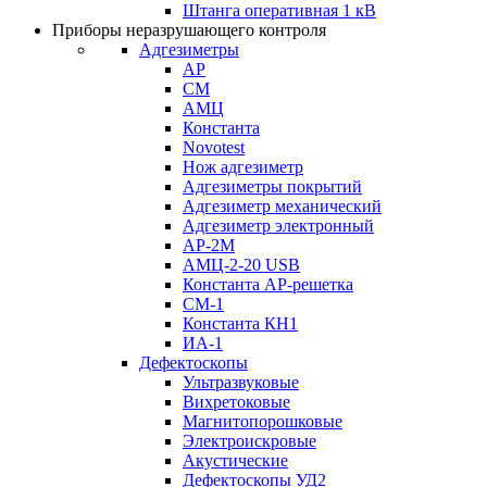
Штанга оперативная 1 кВ
Приборы неразрушающего контроля
Адгезиметры
АР
СМ
АМЦ
Константа
Novotest
Нож адгезиметр
Адгезиметры покрытий
Адгезиметр механический
Адгезиметр электронный
АР-2М
АМЦ-2-20 USB
Константа АР-решетка
СМ-1
Константа КН1
ИА-1
Дефектоскопы
Ультразвуковые
Вихретоковые
Магнитопорошковые
Электроискровые
Акустические
Дефектоскопы УД2