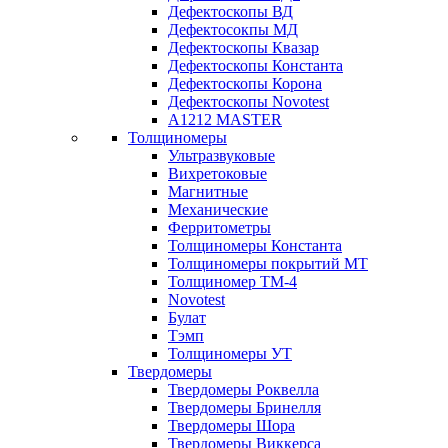
Дефектоскопы ВД
Дефектосокпы МД
Дефектоскопы Квазар
Дефектоскопы Константа
Дефектоскопы Корона
Дефектоскопы Novotest
А1212 MASTER
Толщиномеры
Ультразвуковые
Вихретоковые
Магнитные
Механические
Ферритометры
Толщиномеры Константа
Толщиномеры покрытий МТ
Толщиномер ТМ-4
Novotest
Булат
Тэмп
Толщиномеры УТ
Твердомеры
Твердомеры Роквелла
Твердомеры Бринелля
Твердомеры Шора
Твердомеры Виккерса