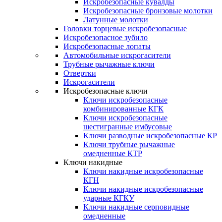
Искробезопасные кувалды
Искробезопасные бронзовые молотки
Латунные молотки
Головки торцевые искробезопасные
Искробезопасное зубило
Искробезопасные лопаты
Автомобильные искрогасители
Трубные рычажные ключи
Отвертки
Искрогасители
Искробезопасные ключи
Ключи искробезопасные
комбинированные КГК
Ключи искробезопасные
шестигранные имбусовые
Ключи разводные искробезопасные КР
Ключи трубные рычажные
омедненные КТР
Ключи накидные
Ключи накидные искробезопасные
КГН
Ключи накидные искробезопасные
ударные КГКУ
Ключи накидные серповидные
омедненные