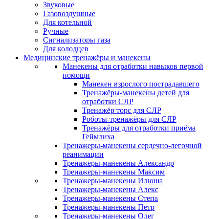
Звуковые
Газовоздушные
Для котельной
Ручные
Сигнализаторы газа
Для колодцев
Медицинские тренажёры и манекены
Манекены для отработки навыков первой
помощи
Манекен взрослого пострадавшего
Тренажёры-манекены детей для
отработки СЛР
Тренажёр торс для СЛР
Роботы-тренажёры для СЛР
Тренажёры для отработки приёма
Геймлиха
Тренажеры-манекены сердечно-легочной
реанимации
Тренажеры-манекены Александр
Тренажеры-манекены Максим
Тренажеры-манекены Илюша
Тренажеры-манекены Алекс
Тренажеры-манекены Степа
Тренажеры-манекены Петр
Тренажеры-манекены Олег