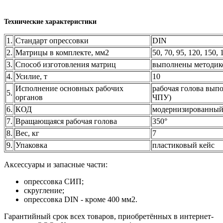
Технические характеристики
1.
Стандарт опрессовки
DIN
2.
Матрицы в комплекте, мм2
50, 70, 95, 120, 150, 
3.
Способ изготовления матриц
выполнены методико
4.
Усилие, т
10
Исполнение основных рабочих
рабочая голова вып
5.
органов
ЧПУ)
6.
КОД
модернизированный 
7.
Вращающаяся рабочая голова
350°
8.
Вес, кг
7
9.
Упаковка
пластиковый кейс
Аксессуары и запасные части:
опрессовка СИП;
скругление;
опрессовка DIN - кроме 400 мм2.
Гарантийный срок всех товаров, приобретённых в интернет-