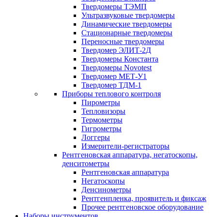
Твердомеры ТЭМП
Ультразвуковые твердомеры
Динамические твердомеры
Стационарные твердомеры
Переносные твердомеры
Твердомер ЭЛИТ-2Д
Твердомеры Константа
Твердомеры Novotest
Твердомер МЕТ-У1
Твердомер ТДМ-1
Приборы теплового контроля
Пирометры
Тепловизоры
Термометры
Гигрометры
Логгеры
Измерители-регистраторы
Рентгеновская аппаратура, негатоскопы,
денситометры
Рентгеновская аппаратура
Негатоскопы
Денсинометры
Рентгенпленка, проявитель и фиксаж
Прочее рентгеновское оборудование
Наборы инструментов