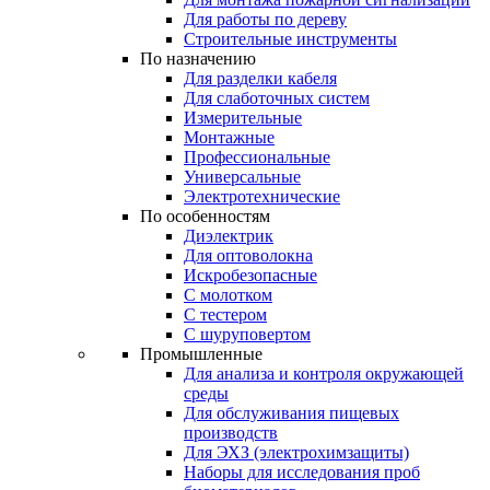
Для работы по дереву
Строительные инструменты
По назначению
Для разделки кабеля
Для слаботочных систем
Измерительные
Монтажные
Профессиональные
Универсальные
Электротехнические
По особенностям
Диэлектрик
Для оптоволокна
Искробезопасные
С молотком
С тестером
С шуруповертом
Промышленные
Для анализа и контроля окружающей
среды
Для обслуживания пищевых
производств
Для ЭХЗ (электрохимзащиты)
Наборы для исследования проб