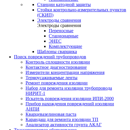
Станции катодной защиты
Стойки контрольно-измерительных пунктов
(СКИП)
Электроды сравнения
Электроды сравнения
Переносные
Стационарные
ЭНЕС
Комплектующие
Шаблоны сварщика
Поиск повреждений трубопроводов
Контроль сплошности изоляции
Контактное диагностирование
Измерители концентрации напряжения
Термоусаживаемые ленты
Ремонт повреждения изоляции
Набор для ремонта изоляции трубопровода
НИРИТ-1
Искатель повреждения изоляции ИПИ-2000
Прибор нахождения повреждений изоляции
АНПИ
Кварцевазелиновая паста
Карандаш для ремонта изоляции ТП
Анализатор активности грунта АКАГ
Трассопоисковое оборудование