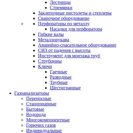
Лестницы
Стремянки
Заклепочные пистолеты и степлеры
Сварочное оборудование
Перфораторы по металлу
Насадки для перфоратора
Гибкие валы
Металлорукава
Аварийно-спасательное оборудование
СИЗ от падения с высоты
Инструмент для монтажа труб
Струбцины
Ключи
Гаечные
Разводные
Трубные
Шестигранные
Газоанализаторы
Переносные
Стационарные
Бытовые
Водорода
Многокомпонентные
Горючих газов
Индивидуальные