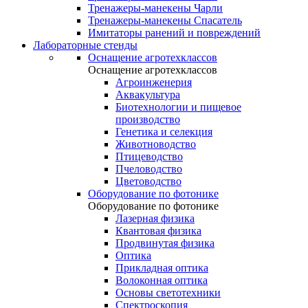
Тренажеры-манекены Чарли
Тренажеры-манекены Спасатель
Имитаторы ранений и повреждений
Лабораторные стенды
Оснащение агротехклассов
Оснащение агротехклассов
Агроинженерия
Аквакультура
Биотехнологии и пищевое
производство
Генетика и селекция
Животноводство
Птицеводство
Пчеловодство
Цветоводство
Оборудование по фотонике
Оборудование по фотонике
Лазерная физика
Квантовая физика
Продвинутая физика
Оптика
Прикладная оптика
Волоконная оптика
Основы светотехники
Спектроскопия