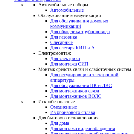
Автомобильные наборы
Автомобильные
Обслуживание коммуникаций
Для обслуживания домовых
коммуникаций
Для обходчика трубопровода
Для газовика
Слесарные
Для слесаря КИП и А
Электромонтаж
Для электрика
Для монтажа СИП
Монтаж средств связи и слаботочных систем
Для регулировщика электронной
аппаратуры
Для обслуживания ПК и ЛВС
Для монтажников связи
Для монтажников ВОЛС
Искробезопасные
Омедненные
Из бронзового сплава
Для бытового использования
Для дома
Для монтажа видеонаблюдения
Для монтажа пожарной сигнализации