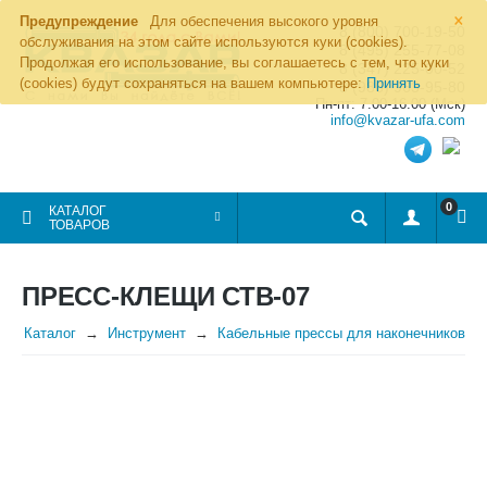
×
Предупреждение
Для обеспечения высокого уровня
8 (800) 700-19-50
обслуживания на этом сайте используются куки (cookies).
8 (495) 255-77-08
Продолжая его использование, вы соглашаетесь с тем, что куки
8 (347) 225-00-52
(cookies) будут сохраняться на вашем компьютере:
Принять
8 (986) 963-95-80
Пн-пт: 7.00-16.00 (Мск)
info@kvazar-ufa.com
0
КАТАЛОГ
ТОВАРОВ
ПРЕСС-КЛЕЩИ СТВ-07
Каталог
Инструмент
Кабельные прессы для наконечников