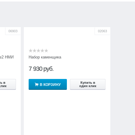
06903
02063
 №2 НМИ
Набор каменщика
7 930
руб.
ь в
Купить в
В КОРЗИНУ
клик
один клик