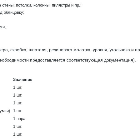
 стены, потолки, колонны, пилястры и пр.;
д облицовку;
ми;
ера, скребка, шпателя, резинового молотка, уровня, угольника и пр
еобходимости предоставляется соответствующая документация).
Значение
1 шт.
1 шт.
1 шт.
умки)
1 шт.
1 пара
1 шт.
1 шт.