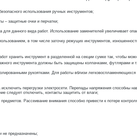
безопасного использования ручных инструментов;
ы – защитные очки и перчатки;
а для данного вида работ. Использование заменителей увеличивает опа
ользованием, в том числе заточку режущих инструментов, изношенность
абот хранить инструмент в разделенной на секции сумке так, чтобы мо
тажного инструмента должны быть защищены колпачками, футлярами и т.
изолированными рукоятками. Для работы вблизи легковоспламеняющихся
а исключить перегрузки электросети. Перепады напряжения способны на
ние следует отключить, контакты защитить от влаги;
х предметов. Рассеивание внимания способно привести к потере контрол
и не предназначены;