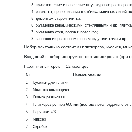
приготовление и нанесение штукатурного раствора на
разметка, провешивание и отбивка маячных линий по
демонтаж старой плитки;
облицовка керамическими, стеклянными и др. плитка
облицовка стен, полов и потолков;
заполнение раствором швов между плитками и пр.
Набор плиточника состоит из плиткореза, кусачек, микс
Входящий в набор инструмент сертифицирован (при н
Гарантийный срок — 12 месяцев.
№
Наименование
1
Кусачки для плитки
2
Молоток каменщика
3
Киянка резиновая
4
Плиткорез ручной 600 мм (поставляется отдельно от с
5
Перчатки х/б
6
Миксер
7
Скребок