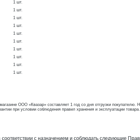
1 шт.
1 шт.
1 шт.
1 шт.
1 шт.
1 шт.
1 шт.
1 шт.
1 шт.
1 шт.
-магазине ООО «Квазар» составляет 1 год со дня отгрузки покупателю. 
рантии при условии соблюдения правил хранения и эксплуатации товара.
 соответствии с назначением и соблюдать следующие Прав