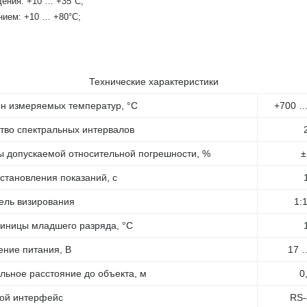
ения: +10 … +35°С;
нием: +10 … +80°С;
Технические характеристики
н измеряемых температур, °С
+700 …
тво спектральных интервалов
 допускаемой относительной погрешности, %
±
становления показаний, с
ель визирования
1:
иницы младшего разряда, °С
ние питания, В
17 
ьное расстояние до объекта, м
0
ой интерфейс
RS-