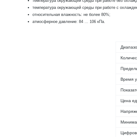
температура окружающей среды при работе без охлажд
температура окружающей среды при работе с охлажде
относительная влажность: не более 80%;
атмосферное давление: 84 … 106 кПа.
Диапазо
Количес
Пределы
Время у
Показат
Цена ед
Напряже
Минимал
Цифров