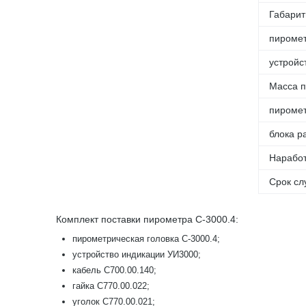
Габарит
пиромет
устройс
Масса п
пиромет
блока р
Наработ
Срок сл
Комплект поставки пирометра С-3000.4:
пирометрическая головка С-3000.4;
устройство индикации УИ3000;
кабель С700.00.140;
гайка С770.00.022;
уголок С770.00.021;