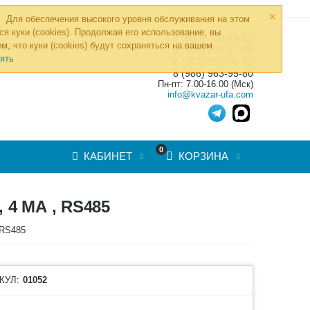
×
Для обеспечения высокого уровня обслуживания на этом
ся куки (cookies). Продолжая его использование, вы
8 (800) 700-19-50
»
м, что куки (cookies) будут сохраняться на вашем
ТОВ
8 (495) 255-77-08
ять
8 (347) 225-00-52
8 (986) 963-95-80
Пн-пт: 7.00-16.00 (Мск)
info@kvazar-ufa.com
0
КАБИНЕТ
КОРЗИНА
4 МА , RS485
 RS485
КУЛ:
01052