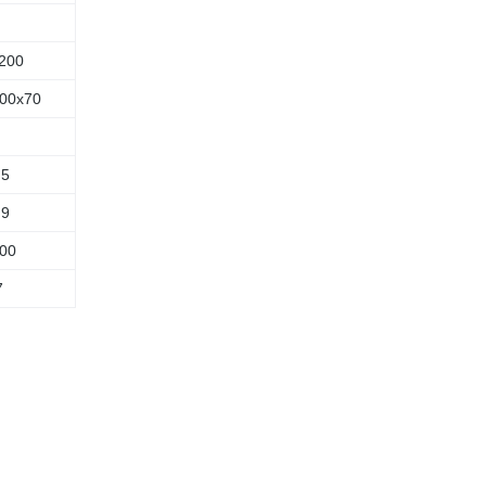
200
00х70
,5
,9
00
7