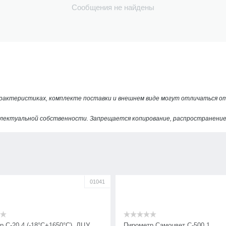
Сообщения не найдены
арактеристиках, комплекте поставки и внешнем виде могут отличаться 
лектуальной собственности. Запрещается копирование, распространение 
01041
 С-20.4 (-18°С+1650°С), ЛЦУ,
Пирометр Самоцвет С-500.1