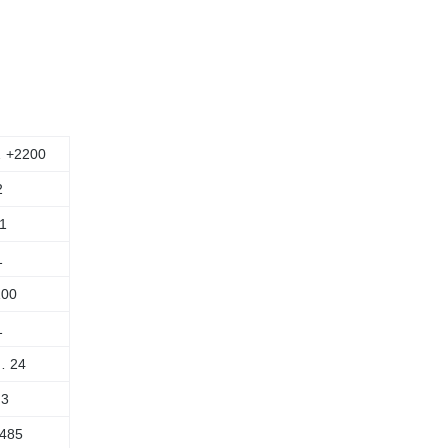
 +2200
2
1
1
100
1
… 24
,3
485