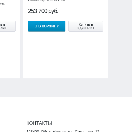
ять
253 700
руб.
ь в
Купить в
В КОРЗИНУ
клик
один клик
КОНТАКТЫ
125493, РФ, г. Москва, ул. Смольная, 12