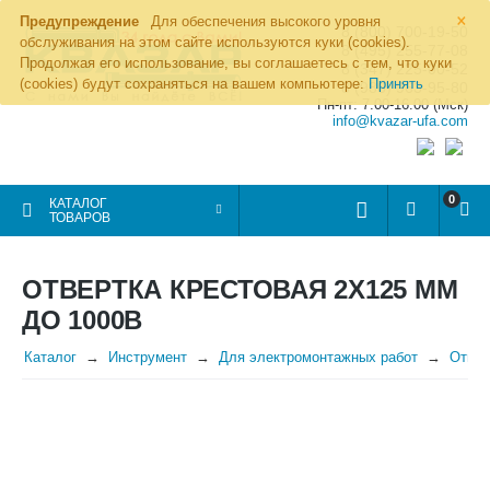
×
Предупреждение
Для обеспечения высокого уровня
8 (800) 700-19-50
обслуживания на этом сайте используются куки (cookies).
8 (495) 255-77-08
Продолжая его использование, вы соглашаетесь с тем, что куки
8 (347) 225-00-52
(cookies) будут сохраняться на вашем компьютере:
Принять
8 (986) 963-95-80
Пн-пт: 7.00-16.00 (Мск)
info@kvazar-ufa.com
0
КАТАЛОГ
ТОВАРОВ
ОТВЕРТКА КРЕСТОВАЯ 2Х125 ММ
ДО 1000В
Каталог
Инструмент
Для электромонтажных работ
Отвер