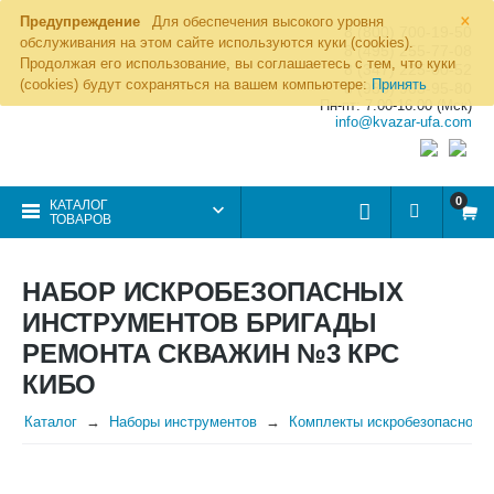
×
Предупреждение
Для обеспечения высокого уровня
8 (800) 700-19-50
обслуживания на этом сайте используются куки (cookies).
8 (495) 255-77-08
Продолжая его использование, вы соглашаетесь с тем, что куки
8 (347) 225-00-52
(cookies) будут сохраняться на вашем компьютере:
Принять
8 (986) 963-95-80
Пн-пт: 7.00-16.00 (Мск)
info@kvazar-ufa.com
0
КАТАЛОГ
ТОВАРОВ
НАБОР ИСКРОБЕЗОПАСНЫХ
ИНСТРУМЕНТОВ БРИГАДЫ
РЕМОНТА СКВАЖИН №3 КРС
КИБО
Каталог
Наборы инструментов
Комплекты искробезопасного 